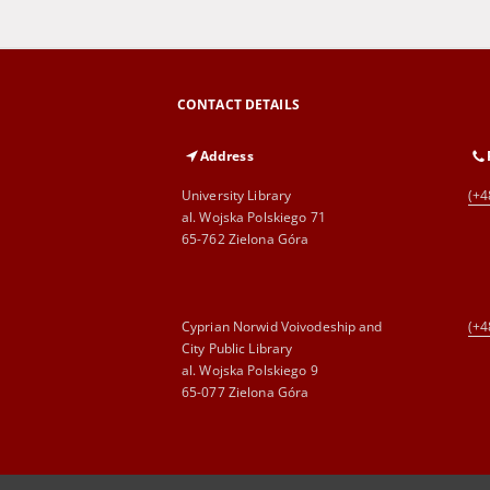
CONTACT DETAILS
Address
University Library
(+4
al. Wojska Polskiego 71
65-762 Zielona Góra
Cyprian Norwid Voivodeship and
(+4
City Public Library
al. Wojska Polskiego 9
65-077 Zielona Góra