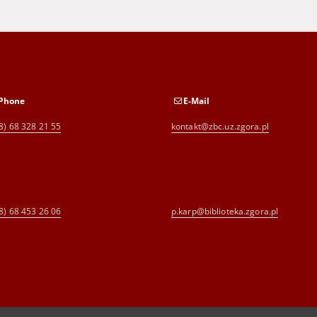
Phone
E-Mail
8) 68 328 21 55
kontakt@zbc.uz.zgora.pl
8) 68 453 26 06
p.karp@biblioteka.zgora.pl