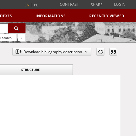
CONTRAST
LOGIN
SHARE
EN
PL
NDEXES
INFORMATIONS
RECENTLY VIEWED
 search
?
Download bibliography description
STRUCTURE