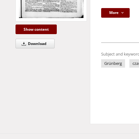
More
Show content
Download
Subject and keyword
Grünberg
cza