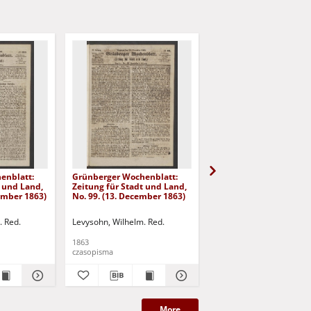
enblatt:
Grünberger Wochenblatt:
Grünberger Wochenbla
t und Land,
Zeitung für Stadt und Land,
Zeitung für Stadt und 
cember 1863)
No. 99. (13. December 1863)
No. 98. (10. December 
. Red.
Levysohn, Wilhelm. Red.
Levysohn, Wilhelm. Red.
1863
1863
czasopisma
czasopisma
More