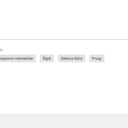
s:
sopismo niemieckie
Śląsk
Zielona Góra
Prusy