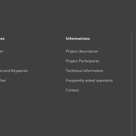
xes
Informations
or
Project description
Project Participants
ct and Keywords
Technical information
sher
Frequently asked questions
Contact