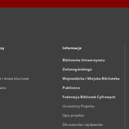
ksy
Informacje
Biblioteka Uniwersytetu
Zielonogórskiego
 i słowa kluczowe
Wojewódzka i Miejska Biblioteka
wca
Publiczna
Federacja Bibliotek Cyfrowych
Uczestnicy Projektu
Opis projektu
Dla autorów i wydawców