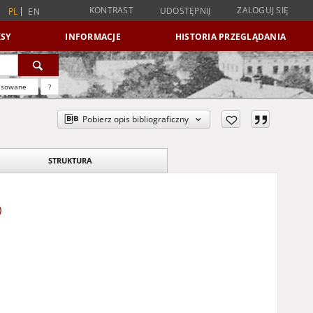
KONTRAST
ZALOGUJ SIĘ
UDOSTĘPNIJ
PL
EN
SY
INFORMACJE
HISTORIA PRZEGLĄDANIA
nsowane
?
Pobierz opis bibliograficzny
STRUKTURA
)