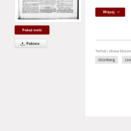
Więcej
Pokaż treść
Pobierz
Temat i słowa klucz
Grünberg
cza