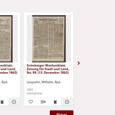
enblatt:
Grünberger Wochenblatt:
Grünberger Wochenbla
t und Land,
Zeitung für Stadt und Land,
Zeitung für Stadt und 
cember 1863)
No. 99. (13. December 1863)
No. 98. (10. December 
. Red.
Levysohn, Wilhelm. Red.
Levysohn, Wilhelm. Red.
1863
1863
czasopisma
czasopisma
Więcej