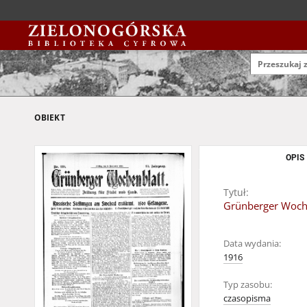
OBIEKT
OPIS
Tytuł:
Grünberger Woche
Data wydania:
1916
Typ zasobu:
czasopisma