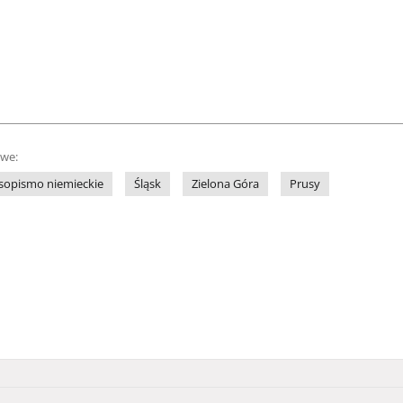
owe:
sopismo niemieckie
Śląsk
Zielona Góra
Prusy