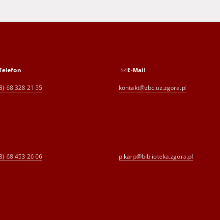
Telefon
E-Mail
8) 68 328 21 55
kontakt@zbc.uz.zgora.pl
8) 68 453 26 06
p.karp@biblioteka.zgora.pl