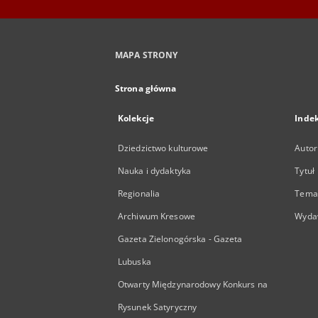
MAPA STRONY
Strona główna
Kolekcje
Inde
Dziedzictwo kulturowe
Autor
Nauka i dydaktyka
Tytuł
Regionalia
Temat
Archiwum Kresowe
Wyda
Gazeta Zielonogórska - Gazeta
Lubuska
Otwarty Międzynarodowy Konkurs na
Rysunek Satyryczny