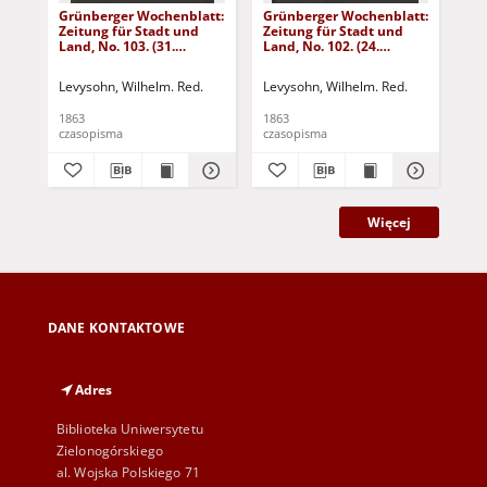
Grünberger Wochenblatt:
Grünberger Wochenblatt:
Gr
Zeitung für Stadt und
Zeitung für Stadt und
Zei
Land, No. 103. (31.
Land, No. 102. (24.
Lan
December 1863)
December 1863)
De
Levysohn, Wilhelm. Red.
Levysohn, Wilhelm. Red.
Lev
1863
1863
186
czasopisma
czasopisma
cza
Więcej
DANE KONTAKTOWE
Adres
Biblioteka Uniwersytetu
Zielonogórskiego
al. Wojska Polskiego 71