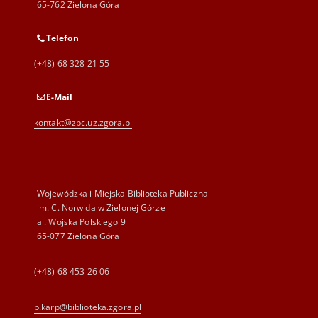
65-762 Zielona Góra
Telefon
(+48) 68 328 21 55
E-Mail
kontakt@zbc.uz.zgora.pl
Wojewódzka i Miejska Biblioteka Publiczna
im. C. Norwida w Zielonej Górze
al. Wojska Polskiego 9
65-077 Zielona Góra
(+48) 68 453 26 06
p.karp@biblioteka.zgora.pl