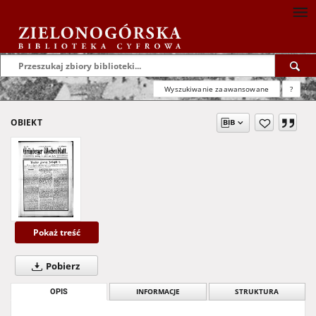
Wyszukiwanie zaawansowane
?
OBIEKT
Pokaż treść
Pobierz
OPIS
INFORMACJE
STRUKTURA