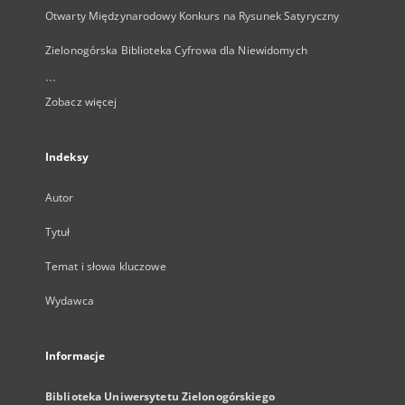
Otwarty Międzynarodowy Konkurs na Rysunek Satyryczny
Zielonogórska Biblioteka Cyfrowa dla Niewidomych
...
Zobacz więcej
Indeksy
Autor
Tytuł
Temat i słowa kluczowe
Wydawca
Informacje
Biblioteka Uniwersytetu Zielonogórskiego