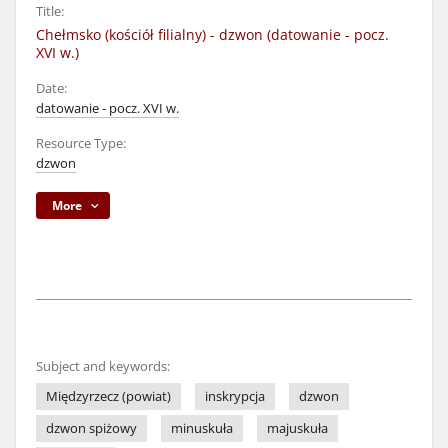
Title:
Chełmsko (kościół filialny) - dzwon (datowanie - pocz.
XVI w.)
Date:
datowanie - pocz. XVI w.
Resource Type:
dzwon
More
Subject and keywords:
Międzyrzecz (powiat)
inskrypcja
dzwon
dzwon spiżowy
minuskuła
majuskuła