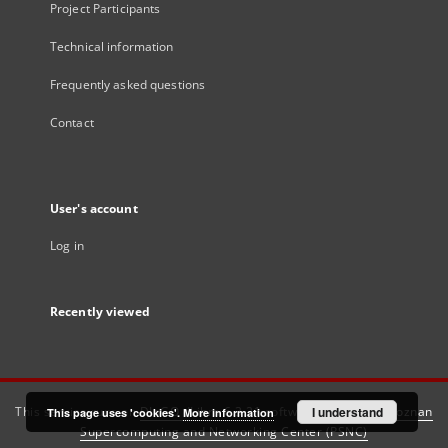
Project Participants
Technical information
Frequently asked questions
Contact
User's account
Log in
Recently viewed
This service runs on
DInGO dLibra 6.3.21
software created by
I understand
Poznan
This page uses 'cookies'.
More information
Supercomputing and Networking Center (PSNC)