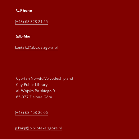
Phone
(+48) 68 328 21 55
E-Mail
kontakt@zbc.uz.zgora.pl
Cyprian Norwid Voivodeship and
City Public Library
al. Wojska Polskiego 9
65-077 Zielona Góra
(+48) 68 453 26 06
p.karp@biblioteka.zgora.pl