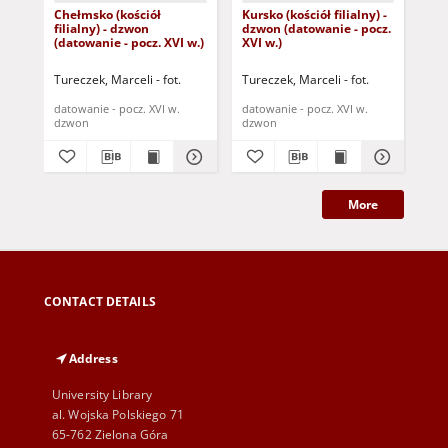
Chełmsko (kościół
Kursko (kościół filialny) -
Che
filialny) - dzwon
dzwon (datowanie - pocz.
fil
(datowanie - pocz. XVI w.)
XVI w.)
(da
Tureczek, Marceli - fot.
Tureczek, Marceli - fot.
Tur
datowanie - pocz. XVI w.
datowanie - pocz. XVI w.
dat
dzwon
dzwon
dz
More
CONTACT DETAILS
Address
University Library
al. Wojska Polskiego 71
65-762 Zielona Góra