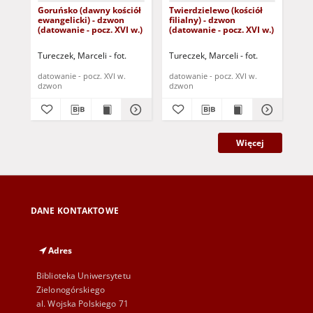
Goruńsko (dawny kościół
Twierdzielewo (kościół
Twi
ewangelicki) - dzwon
filialny) - dzwon
fil
(datowanie - pocz. XVI w.)
(datowanie - pocz. XVI w.)
(da
Tureczek, Marceli - fot.
Tureczek, Marceli - fot.
Tur
datowanie - pocz. XVI w.
datowanie - pocz. XVI w.
dat
dzwon
dzwon
dz
Więcej
DANE KONTAKTOWE
Adres
Biblioteka Uniwersytetu
Zielonogórskiego
al. Wojska Polskiego 71