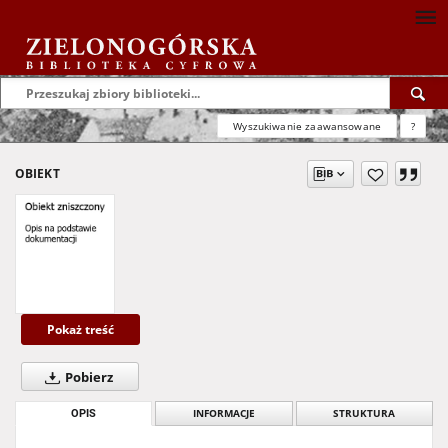
Wyszukiwanie zaawansowane
?
OBIEKT
Pokaż treść
Pobierz
OPIS
INFORMACJE
STRUKTURA