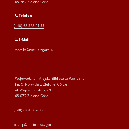
65-762 Zielona Góra
Telefon
(+48) 68 328 21 55
E-Mail
kontakt@zbc.uz.zgora.pl
Wojewódzka i Miejska Biblioteka Publiczna
im. C. Norwida w Zielonej Górze
al. Wojska Polskiego 9
65-077 Zielona Góra
(+48) 68 453 26 06
p.karp@biblioteka.zgora.pl