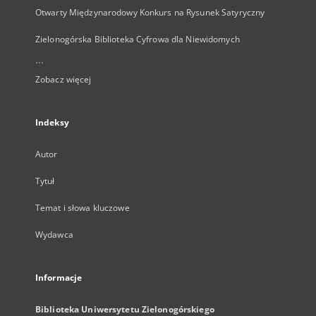
Otwarty Międzynarodowy Konkurs na Rysunek Satyryczny
Zielonogórska Biblioteka Cyfrowa dla Niewidomych
...
Zobacz więcej
Indeksy
Autor
Tytuł
Temat i słowa kluczowe
Wydawca
Informacje
Biblioteka Uniwersytetu Zielonogórskiego