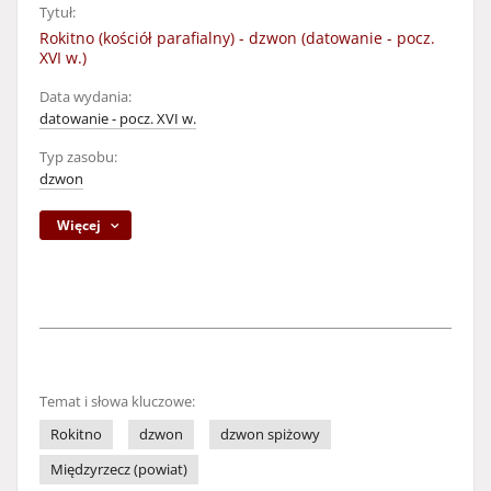
Tytuł:
Rokitno (kościół parafialny) - dzwon (datowanie - pocz.
XVI w.)
Data wydania:
datowanie - pocz. XVI w.
Typ zasobu:
dzwon
Więcej
Temat i słowa kluczowe:
Rokitno
dzwon
dzwon spiżowy
Międzyrzecz (powiat)