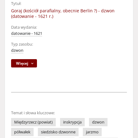
Tytuł:
Goraj (kościół parafialny, obecnie Berlin ?) - dzwon
(datowanie - 1621 r.)
Data wydania:
datowanie - 1621
Typ zasobu:
dzwon
Więcej
Temat i słowa kluczowe:
Międzyrzecz (powiat)
inskrypcja
dzwon
półwałek
siedzisko dzwonne
jarzmo