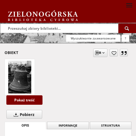
Wyszukiwanie zaawansowane
?
OBIEKT
Pokaż treść
Pobierz
OPIS
INFORMACJE
STRUKTURA