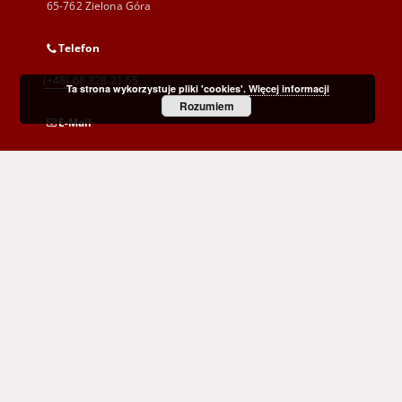
65-762 Zielona Góra
Telefon
(+48) 68 328 21 55
Ta strona wykorzystuje pliki 'cookies'.
Więcej informacji
Rozumiem
E-Mail
kontakt@zbc.uz.zgora.pl
Wojewódzka i Miejska Biblioteka Publiczna
im. C. Norwida w Zielonej Górze
al. Wojska Polskiego 9
65-077 Zielona Góra
(+48) 68 453 26 06
p.karp@biblioteka.zgora.pl