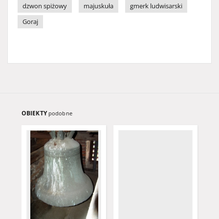
dzwon spiżowy
majuskuła
gmerk ludwisarski
Goraj
OBIEKTY
podobne