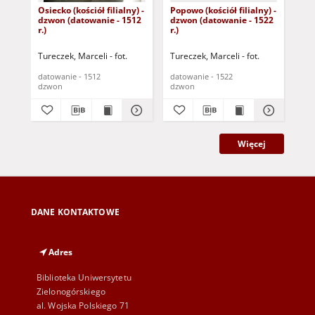
Osiecko (kościół filialny) -
Popowo (kościół filialny) -
Ble
dzwon (datowanie - 1512
dzwon (datowanie - 1522
par
r.)
r.)
(da
Tureczek, Marceli - fot.
Tureczek, Marceli - fot.
Mer
datowanie - 1512
datowanie - 1522
dat
dzwon
dzwon
dz
Więcej
DANE KONTAKTOWE
Adres
Biblioteka Uniwersytetu
Zielonogórskiego
al. Wojska Polskiego 71