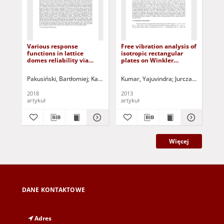
Various response
Free vibration analysis of
Mix
functions in lattice
isotropic rectangular
dev
domes reliability via
plates on Winkler
ver
analytical integration
foundation using
pre
and finite element
differential transform
rad
Pakusiński, Bartłomiej
Kamiński, Marcin
Kumar, Yajuvindra
Jurczak, Paweł - red.
Jurczak, Paweł - r
Pra
method
method
dis
2018
2013
201
artykuł
artykuł
art
Więcej
DANE KONTAKTOWE
Adres