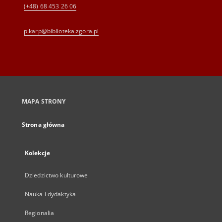
(+48) 68 453 26 06
p.karp@biblioteka.zgora.pl
MAPA STRONY
Strona główna
Kolekcje
Dziedzictwo kulturowe
Nauka i dydaktyka
Regionalia