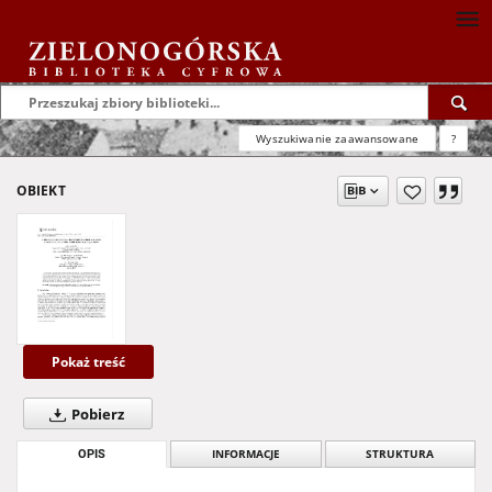
Wyszukiwanie zaawansowane
?
OBIEKT
Pokaż treść
Pobierz
OPIS
INFORMACJE
STRUKTURA