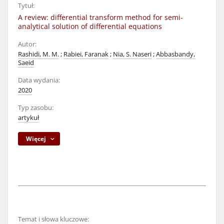
Tytuł:
A review: differential transform method for semi-
analytical solution of differential equations
Autor:
Rashidi, M. M.
;
Rabiei, Faranak
;
Nia, S. Naseri
;
Abbasbandy,
Saeid
Data wydania:
2020
Typ zasobu:
artykuł
Więcej
Temat i słowa kluczowe: