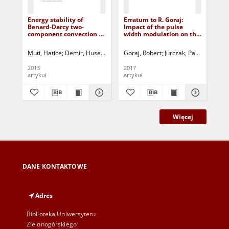
Energy stability of
Erratum to R. Goraj:
Rep
Benard-Darcy two-
Impact of the pulse
IF
component convection of
width modulation on the
Co
Maxwell fluid
temperature distribution
in the armature of a
Muti, Hatice
Demir, Huseyin
Siddheshwar, Pradeep G.
Goraj, Robert
Jurczak, Paweł - red.
Jurczak, Paweł 
Woj
solenoid valve (DOI:
10.1515/ijame-2015-0050)
2013
2017
201
artykuł
artykuł
art
Więcej
DANE KONTAKTOWE
Adres
Biblioteka Uniwersytetu
Zielonogórskiego