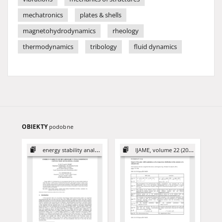
mechatronics
plates & shells
magnetohydrodynamics
rheology
thermodynamics
tribology
fluid dynamics
OBIEKTY
podobne
energy stability analysis
IJAME, volume 22 (2017)