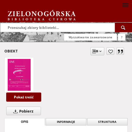
Wyszukiwanie zaawansowane
?
OBIEKT
Pokaż treść
Pobierz
OPIS
INFORMACJE
STRUKTURA