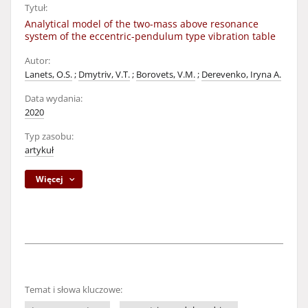
Tytuł:
Analytical model of the two-mass above resonance
system of the eccentric-pendulum type vibration table
Autor:
Lanets, O.S.
;
Dmytriv, V.T.
;
Borovets, V.M.
;
Derevenko, Iryna A.
Data wydania:
2020
Typ zasobu:
artykuł
Więcej
Temat i słowa kluczowe: