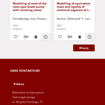
Modelling of work of the
Modelling of equivalent
Ana
rotor-type blade pump
mass and rigidity of
of 
with revolving stator
continual segment of the
Co
inter-resonance vibration
Va
machine
Sti
Horodetskyy, Ivan
Dmytriv, V.T.
Dmytriv, I.V.
Kachur, Oleksandr Y.
Lanets, O.S.
Lanets, Oleksij 
Jurczak, Pawe
Sad
Fu
2021
2021
202
artykuł
artykuł
art
Więcej
DANE KONTAKTOWE
Adres
Biblioteka Uniwersytetu
Zielonogórskiego
al. Wojska Polskiego 71