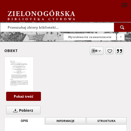
Wyszukiwanie zaawansowane
?
OBIEKT
Pokaż treść
Pobierz
OPIS
INFORMACJE
STRUKTURA