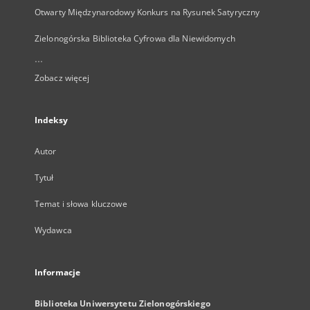
Otwarty Międzynarodowy Konkurs na Rysunek Satyryczny
Zielonogórska Biblioteka Cyfrowa dla Niewidomych
...
Zobacz więcej
Indeksy
Autor
Tytuł
Temat i słowa kluczowe
Wydawca
Informacje
Biblioteka Uniwersytetu Zielonogórskiego