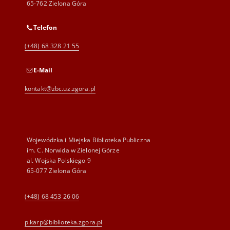
65-762 Zielona Góra
Telefon
(+48) 68 328 21 55
E-Mail
kontakt@zbc.uz.zgora.pl
Wojewódzka i Miejska Biblioteka Publiczna
im. C. Norwida w Zielonej Górze
al. Wojska Polskiego 9
65-077 Zielona Góra
(+48) 68 453 26 06
p.karp@biblioteka.zgora.pl