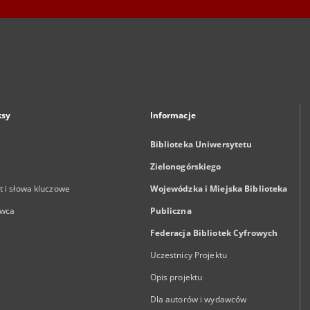
ksy
Informacje
Biblioteka Uniwersytetu
Zielonogórskiego
 i słowa kluczowe
Wojewódzka i Miejska Biblioteka
wca
Publiczna
Federacja Bibliotek Cyfrowych
Uczestnicy Projektu
Opis projektu
Dla autorów i wydawców