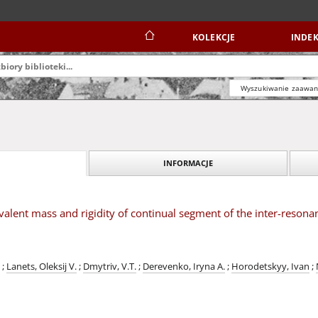
KOLEKCJE
INDEK
Wyszukiwanie zaawa
INFORMACJE
valent mass and rigidity of continual segment of the inter-reson
;
Lanets, Oleksij V.
;
Dmytriv, V.T.
;
Derevenko, Iryna A.
;
Horodetskyy, Ivan
;