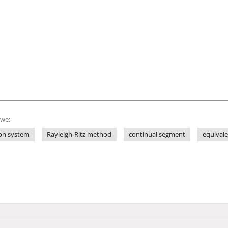
owe:
ion system
Rayleigh-Ritz method
continual segment
equival