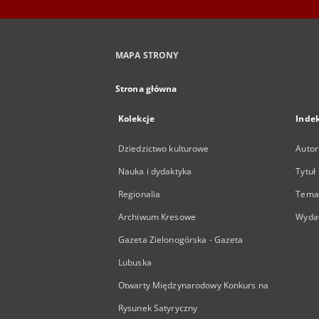
MAPA STRONY
Strona główna
Kolekcje
Inde
Dziedzictwo kulturowe
Autor
Nauka i dydaktyka
Tytuł
Regionalia
Temat
Archiwum Kresowe
Wyda
Gazeta Zielonogórska - Gazeta
Lubuska
Otwarty Międzynarodowy Konkurs na
Rysunek Satyryczny