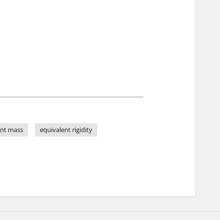
ent mass
equivalent rigidity