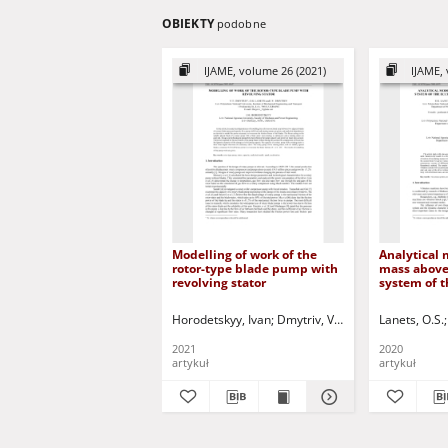
OBIEKTY
podobne
IJAME, volume 26 (2021)
IJAME, 
Modelling of work of the
Analytical 
rotor-type blade pump with
mass above
revolving stator
system of t
pendulum t
table
Horodetskyy, Ivan
Dmytriv, V.T.
Dmytriv, I.V.
Lanets, O.S.
Lane
2021
2020
artykuł
artykuł