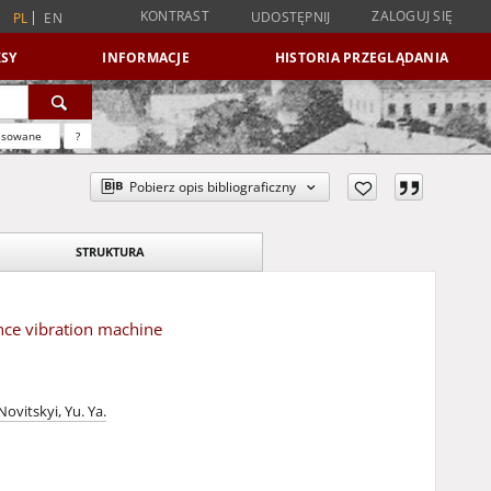
KONTRAST
ZALOGUJ SIĘ
UDOSTĘPNIJ
PL
EN
SY
INFORMACJE
HISTORIA PRZEGLĄDANIA
nsowane
?
Pobierz opis bibliograficzny
STRUKTURA
ance vibration machine
Novitskyi, Yu. Ya.