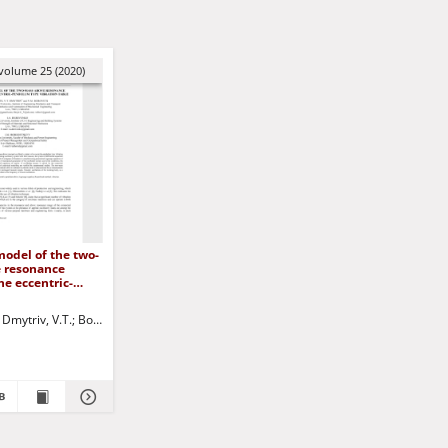
volume 25 (2020)
model of the two-
 resonance
he eccentric-
ype vibration
ts, O.S.
Dmytriv, V.T.
Jurczak, Paweł - red.
Borovets, V.M.
Derevenko, Iryna A.
Jurczak, Paweł - red.