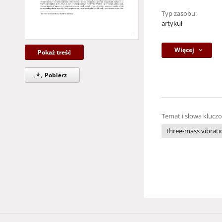
Typ zasobu:
artykuł
Więcej
Pokaż treść
Pobierz
Temat i słowa klucz
three-mass vibrat