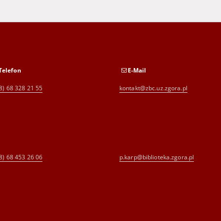
Telefon
E-Mail
8) 68 328 21 55
kontakt@zbc.uz.zgora.pl
8) 68 453 26 06
p.karp@biblioteka.zgora.pl