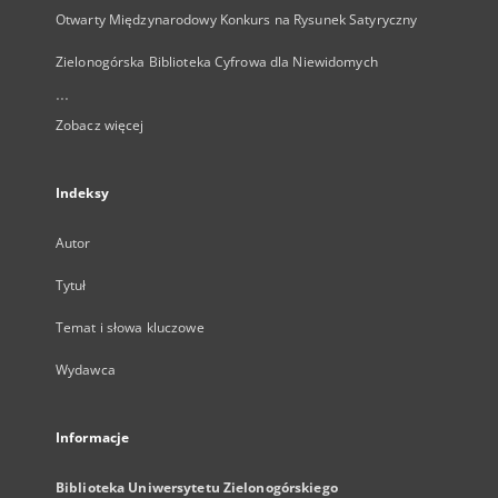
Otwarty Międzynarodowy Konkurs na Rysunek Satyryczny
Zielonogórska Biblioteka Cyfrowa dla Niewidomych
...
Zobacz więcej
Indeksy
Autor
Tytuł
Temat i słowa kluczowe
Wydawca
Informacje
Biblioteka Uniwersytetu Zielonogórskiego