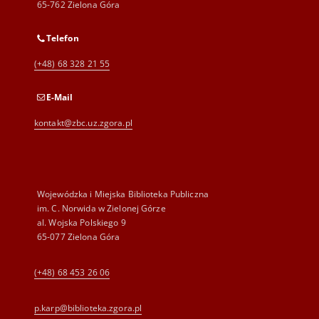
65-762 Zielona Góra
Telefon
(+48) 68 328 21 55
E-Mail
kontakt@zbc.uz.zgora.pl
Wojewódzka i Miejska Biblioteka Publiczna
im. C. Norwida w Zielonej Górze
al. Wojska Polskiego 9
65-077 Zielona Góra
(+48) 68 453 26 06
p.karp@biblioteka.zgora.pl