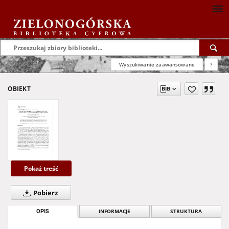
Wyszukiwanie zaawansowane
?
OBIEKT
Pokaż treść
Pobierz
OPIS
INFORMACJE
STRUKTURA