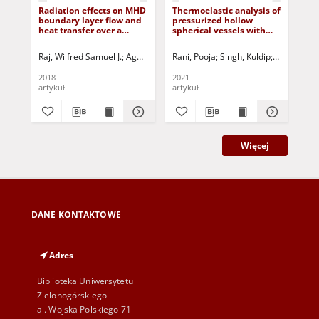
Radiation effects on MHD
Thermoelastic analysis of
Th
boundary layer flow and
pressurized hollow
res
heat transfer over a
spherical vessels with
fun
nonlinear stretching
arbitrary radial non-
cyl
surface with variable
homogeneity
ord
Raj, Wilfred Samuel J.
Agneeshwari, M.
Rani, Pooja
Anjali Devi, S.P.
Singh, Kuldip
Jurczak, Paweł 
Jurczak, Pa
La
wall temperature in the
presence of non-uniform
2018
2021
202
heat source/sink
artykuł
artykuł
art
Więcej
DANE KONTAKTOWE
Adres
Biblioteka Uniwersytetu
Zielonogórskiego
al. Wojska Polskiego 71