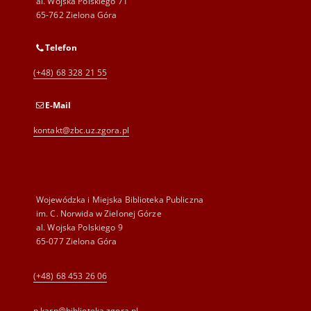
al. Wojska Polskiego 71
65-762 Zielona Góra
Telefon
(+48) 68 328 21 55
E-Mail
kontakt@zbc.uz.zgora.pl
Wojewódzka i Miejska Biblioteka Publiczna
im. C. Norwida w Zielonej Górze
al. Wojska Polskiego 9
65-077 Zielona Góra
(+48) 68 453 26 06
p.karp@biblioteka.zgora.pl