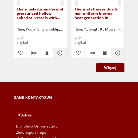
Thermoelastic analysis of
Thermal stresses due to
Fri
pressurized hollow
non-uniform internal
bet
spherical vessels with
heat generation in
and
arbitrary radial non-
functionally graded
iso
homogeneity
hollow cylinder
gra
Rani, Pooja
Singh, Kuldip
Jurczak, Paweł - red.
Rani, P.
Singh, K.
Muwal, R.
Jurczak, 
Pat
2021
2021
201
artykuł
artykuł
art
Więcej
DANE KONTAKTOWE
Adres
Biblioteka Uniwersytetu
Zielonogórskiego