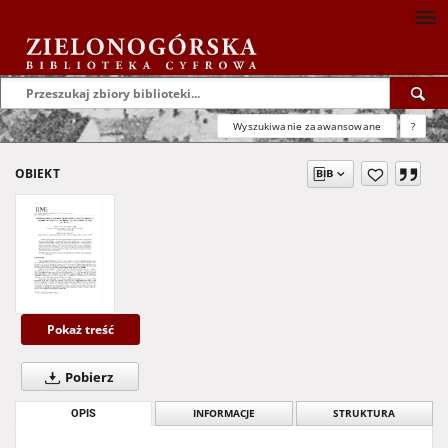
Wyszukiwanie zaawansowane
?
OBIEKT
Pokaż treść
Pobierz
OPIS
INFORMACJE
STRUKTURA