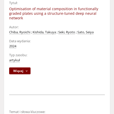
Tytuł:
Optimisation of material composition in functionally
graded plates using a structure-tuned deep neural
network
Autor:
Chiba, Ryoichi
;
Kishida, Takuya
;
Seki, Ryoto
;
Sato, Seiya
Data wydania:
2024
Typ zasobu:
artykuł
Więcej
Temat i słowa kluczowe: