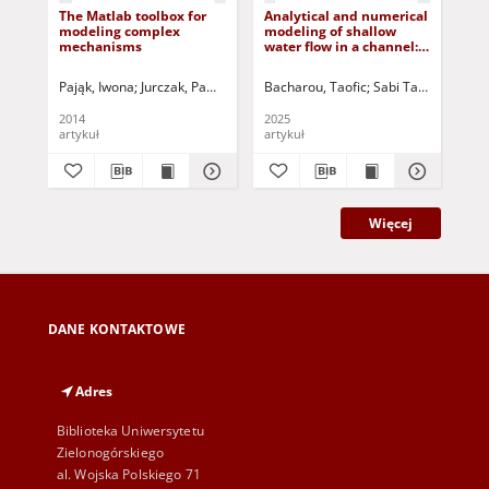
The Matlab toolbox for
Analytical and numerical
Sto
modeling complex
modeling of shallow
pro
mechanisms
water flow in a channel:
and
theoretical approaches
con
and simulations
rel
Pająk, Iwona
Jurczak, Paweł - red.
Bacharou, Taofic
Sabi Takou, Daniel
Ki
2014
2025
200
artykuł
artykuł
art
Więcej
DANE KONTAKTOWE
Adres
Biblioteka Uniwersytetu
Zielonogórskiego
al. Wojska Polskiego 71