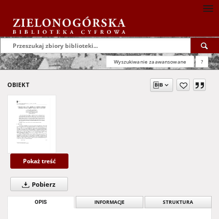
Wyszukiwanie zaawansowane
?
OBIEKT
Pokaż treść
Pobierz
OPIS
INFORMACJE
STRUKTURA