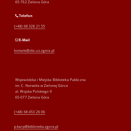
65-762 Zielona Góra
Telefon
(+48) 68 328 21 55
E-Mail
kontakt@zbc.uz.zgora.pl
Wojewódzka i Miejska Biblioteka Publiczna
im. C. Norwida w Zielonej Górze
al. Wojska Polskiego 9
65-077 Zielona Góra
(+48) 68 453 26 06
p.karp@biblioteka.zgora.pl