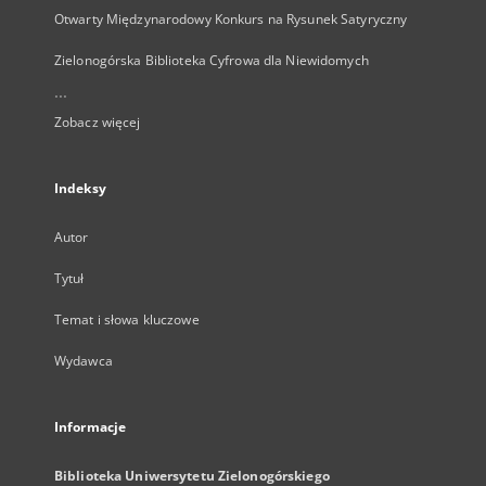
Otwarty Międzynarodowy Konkurs na Rysunek Satyryczny
Zielonogórska Biblioteka Cyfrowa dla Niewidomych
...
Zobacz więcej
Indeksy
Autor
Tytuł
Temat i słowa kluczowe
Wydawca
Informacje
Biblioteka Uniwersytetu Zielonogórskiego