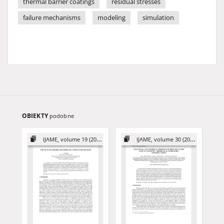
thermal barrier coatings
residual stresses
failure mechanisms
modeling
simulation
OBIEKTY
podobne
IJAME, volume 19 (2014)
IJAME, volume 30 (2025)