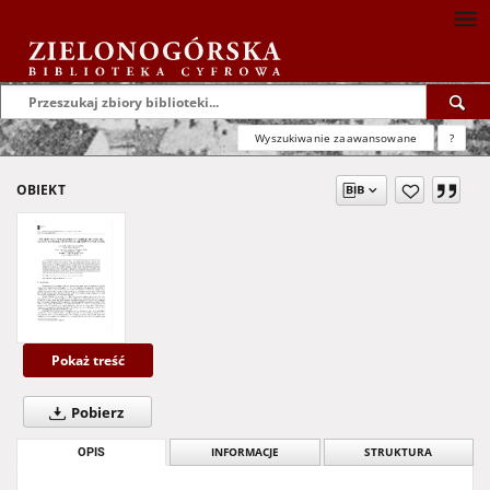
Wyszukiwanie zaawansowane
?
OBIEKT
Pokaż treść
Pobierz
OPIS
INFORMACJE
STRUKTURA