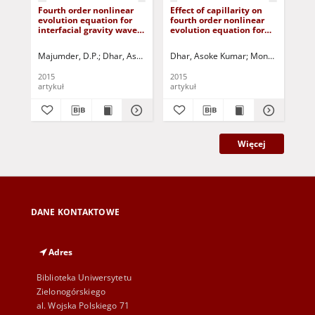
Fourth order nonlinear
Effect of capillarity on
Th
evolution equation for
fourth order nonlinear
sta
interfacial gravity waves
evolution equation for
sys
in the presence of air
two stokes wave trains in
da
flowing over water and a
deep water in the
Majumder, D.P.
Dhar, Asoke Kumar
Dhar, Asoke Kumar
Jurczak, Paweł - red.
Mondal, J.
Jurcza
Ho
basic current shear
presence of air flowing
over water
2015
2015
200
artykuł
artykuł
art
Więcej
DANE KONTAKTOWE
Adres
Biblioteka Uniwersytetu
Zielonogórskiego
al. Wojska Polskiego 71