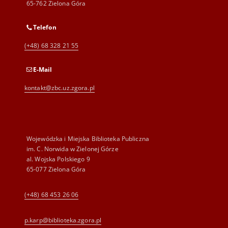
65-762 Zielona Góra
Telefon
(+48) 68 328 21 55
E-Mail
kontakt@zbc.uz.zgora.pl
Wojewódzka i Miejska Biblioteka Publiczna
im. C. Norwida w Zielonej Górze
al. Wojska Polskiego 9
65-077 Zielona Góra
(+48) 68 453 26 06
p.karp@biblioteka.zgora.pl