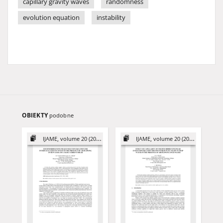
capillary gravity waves
randomness
evolution equation
instability
OBIEKTY
podobne
IJAME, volume 20 (2015)
IJAME, volume 20 (2015)