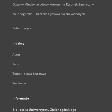
Otwarty Międzynarodowy Konkurs na Rysunek Satyryczny
Zielonogórska Biblioteka Cyfrowa dla Niewidomych
...
Zobacz więcej
Indeksy
Autor
Tytuł
Temat i słowa kluczowe
Wydawca
Informacje
Biblioteka Uniwersytetu Zielonogórskiego