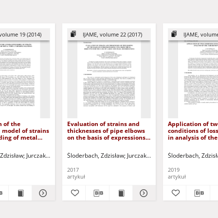
volume 19 (2014)
IJAME, volume 22 (2017)
IJAME, volume
n of the
Evaluation of strains and
Application of tw
 model of strains
thicknesses of pipe elbows
conditions of loss
ding of metal
on the basis of expressions
in analysis of th
ending machines
resulting from the eu-
bending process
directive for the case of
 Zdzisław
Jurczak, Paweł - red.
Śloderbach, Zdzisław
Jurczak, Paweł - red.
Śloderbach, Zdzis
large and small
deformations
2017
2019
artykuł
artykuł