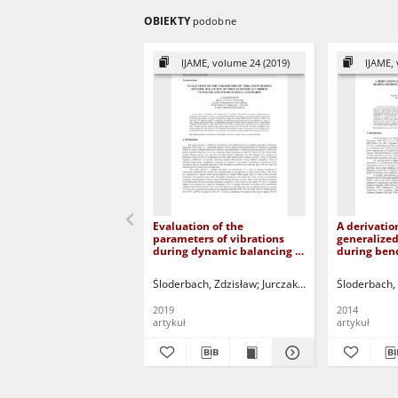
OBIEKTY
podobne
IJAME, volume 24 (2019)
IJAME, 
Evaluation of the
A derivatio
parameters of vibrations
generalized
during dynamic balancing of
during ben
the fan rotor according to
tubes at b
polish and international
Śloderbach, Zdzisław
Jurczak, Paweł - red.
Śloderbach,
standards
2019
2014
artykuł
artykuł