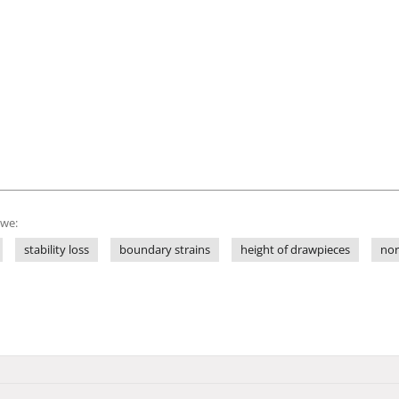
owe:
stability loss
boundary strains
height of drawpieces
nor