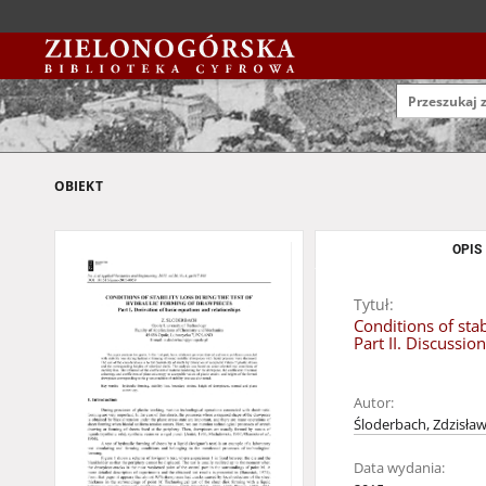
OBIEKT
OPIS
Tytuł:
Conditions of stab
Part II. Discussio
Autor:
Śloderbach, Zdzisła
Data wydania: