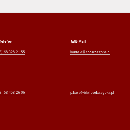
Telefon
E-Mail
8) 68 328 21 55
kontakt@zbc.uz.zgora.pl
8) 68 453 26 06
p.karp@biblioteka.zgora.pl