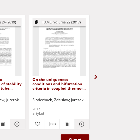
 24 (2019)
IJAME, volume 22 (2017)
IJAME, volume 23 (2
o
On the uniqueness
The influence of
 of stability
conditions and bifurcation
thermomechanical cou
e tube
criteria in coupled thermo-
on the behaviour of at
elasto-plasticity
walled metallic tube
subjected to internal
ław
Jurczak, Paweł - red.
Śloderbach, Zdzisław
Jurczak, Paweł - red.
Śloderbach, Zdzisław
Ju
pressure
2017
2018
artykuł
artykuł
Więcej