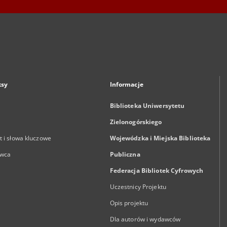
ksy
Informacje
Biblioteka Uniwersytetu
Zielonogórskiego
 i słowa kluczowe
Wojewódzka i Miejska Biblioteka
wca
Publiczna
Federacja Bibliotek Cyfrowych
Uczestnicy Projektu
Opis projektu
Dla autorów i wydawców