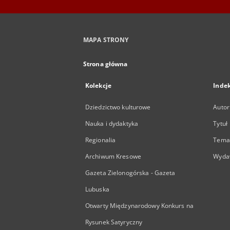
MAPA STRONY
Strona główna
Kolekcje
Inde
Dziedzictwo kulturowe
Autor
Nauka i dydaktyka
Tytuł
Regionalia
Temat
Archiwum Kresowe
Wyda
Gazeta Zielonogórska - Gazeta
Lubuska
Otwarty Międzynarodowy Konkurs na
Rysunek Satyryczny