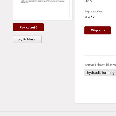
2015
Typ zasobu:
artykuł
Pokaż treść
Więcej
Pobierz
Temat i słowa klucz
hydraulic forming