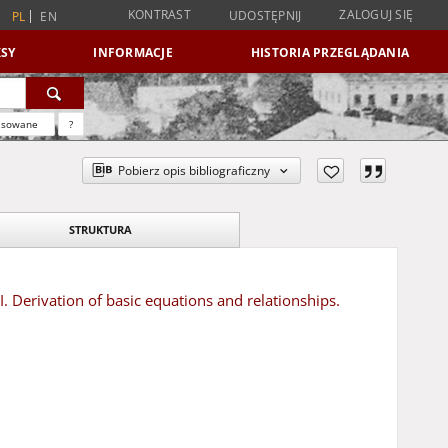
KONTRAST
ZALOGUJ SIĘ
UDOSTĘPNIJ
PL
EN
SY
INFORMACJE
HISTORIA PRZEGLĄDANIA
nsowane
?
Pobierz opis bibliograficzny
STRUKTURA
 I. Derivation of basic equations and relationships.