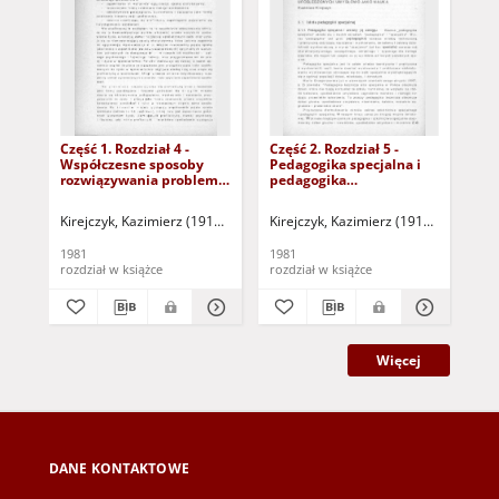
Część 1. Rozdział 4 -
Część 2. Rozdział 5 -
Czę
Współczesne sposoby
Pedagogika specjalna i
Ist
rozwiązywania problemu
pedagogika
dob
upośledzonych
upośledzonych
ksz
umysłowo (dokument
umysłowo jako nauka
(d
Kirejczyk, Kazimierz (1910-1986)
Kostrzewski, Janusz (1930-2012)
Kirejczyk, Kazimierz (1910-1986)
Wal
Kir
Kir
dostępny po zalogowaniu
(dokument dostępny po
zal
tylko dla osób z
zalogowaniu tylko dla
osó
1981
1981
198
dysfunkcją wzroku)
osób z dysfunkcją
wz
rozdział w książce
rozdział w książce
roz
wzroku)
Więcej
DANE KONTAKTOWE