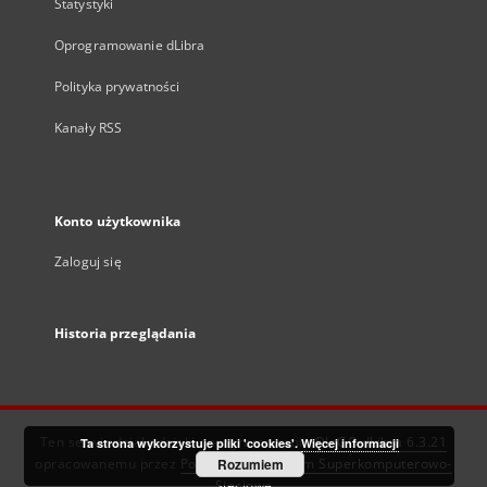
Statystyki
Oprogramowanie dLibra
Polityka prywatności
Kanały RSS
Konto użytkownika
Zaloguj się
Historia przeglądania
Ten serwis działa dzięki oprogramowaniu
DInGO dLibra 6.3.21
Ta strona wykorzystuje pliki 'cookies'.
Więcej informacji
opracowanemu przez
Poznańskie Centrum Superkomputerowo-
Rozumiem
Sieciowe