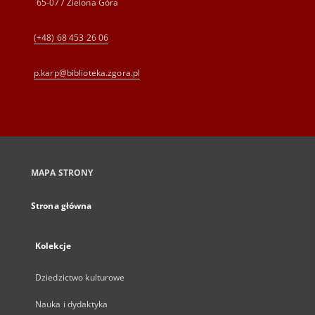
65-077 Zielona Góra
(+48) 68 453 26 06
p.karp@biblioteka.zgora.pl
MAPA STRONY
Strona główna
Kolekcje
Dziedzictwo kulturowe
Nauka i dydaktyka