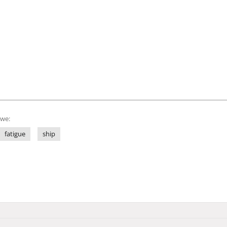
owe:
fatigue
ship