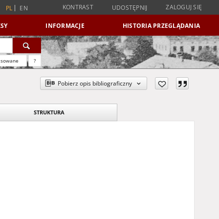
KONTRAST
ZALOGUJ SIĘ
UDOSTĘPNIJ
PL
EN
SY
INFORMACJE
HISTORIA PRZEGLĄDANIA
nsowane
?
Pobierz opis bibliograficzny
STRUKTURA