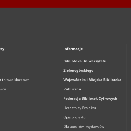
ksy
Informacje
Biblioteka Uniwersytetu
Zielonogórskiego
 i słowa kluczowe
Wojewódzka i Miejska Biblioteka
wca
Publiczna
Federacja Bibliotek Cyfrowych
Uczestnicy Projektu
Opis projektu
Dla autorów i wydawców