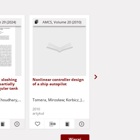
 29 (2024)
AMCS, Volume 20 (2010)
AMCS, Volume 22 (2
d sloshing
Nonlinear controller design
Customized crossover 
partially
of a ship autopilot
evolutionary sets of sa
gular tank
ship trajectories
Choudhary, Neelam
Wencel, Mateusz
Kuczyński, Tadeusz - red.
Tomera, Mirosław
Jurczak, Paweł - red.
Korbicz, Józef (1951- ) - red.
Szłapczyński, Rafał
Uciński, Darius
Szła
2010
2012
artykuł
artykuł
Więcej