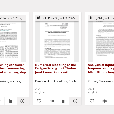
Volume 27 (2017)
CEER, nr 35, vol. 3 (2025)
IJAME, volume
ching controller
Numerical Modeling of the
Analysis of liqui
 the maneuvering
Fatigue Strength of Timber
frequencies in a 
of a training ship
Joint Connections with
filled 3Dd rectan
Connector Plates
rosław
hloufi, Mounir Haddou
Korbicz, Józef (1951- ) - red.
Jurczak, Paweł - red.
Denisiewicz, Arkadiusz
Uciński, Dariusz - red.
Socha, Tomasz
Kumar, Narveen
Kula, Krzysztof
2025
2024
artykuł
artykuł