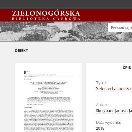
OBIEKT
OPIS
Tytuł:
Selected aspects o
Autor:
Skrzypacz, Janusz
;
J
Data wydania:
2018