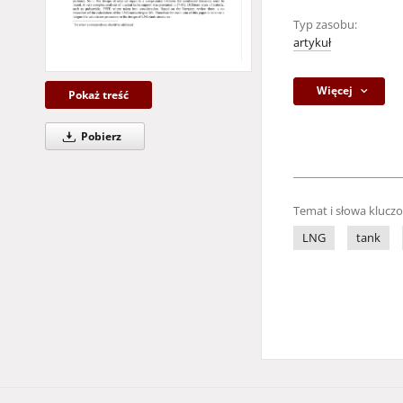
Typ zasobu:
artykuł
Więcej
Pokaż treść
Pobierz
Temat i słowa klucz
LNG
tank