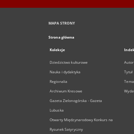
MAPA STRONY
Strona główna
Kolekcje
Inde
Dziedzictwo kulturowe
Autor
Nauka i dydaktyka
Tytuł
Regionalia
Temat
Archiwum Kresowe
Wyda
Gazeta Zielonogórska - Gazeta
Lubuska
Otwarty Międzynarodowy Konkurs na
Rysunek Satyryczny