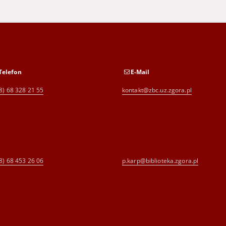
Telefon
E-Mail
8) 68 328 21 55
kontakt@zbc.uz.zgora.pl
8) 68 453 26 06
p.karp@biblioteka.zgora.pl