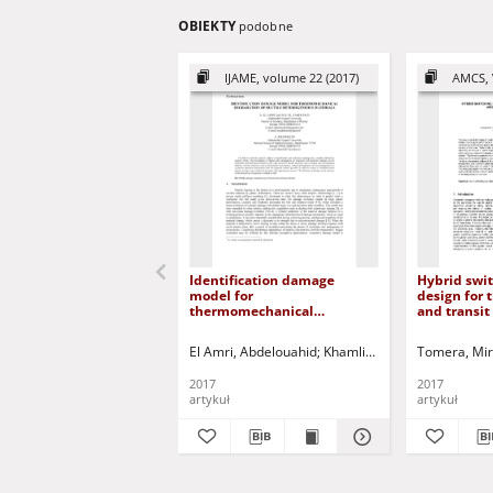
OBIEKTY
podobne
IJAME, volume 22 (2017)
AMCS, 
Identification damage
Hybrid swit
model for
design for
thermomechanical
and transit 
degradation of ductile
heterogeneous materials
El Amri, Abdelouahid
Khamlichi, Abdellatif
Tomera, Mi
El Yak
2017
2017
artykuł
artykuł