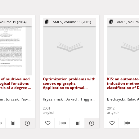
volume 19 (2014)
AMCS, volume 11 (2001)
AMCS, Volume
 of multi-valued
Optimization problems with
KIS: an automate
ogical functions
convex epigraphs.
induction method
sis of a degree of
Application to optimal
classification of
of construction
control
sequences
 on the example
red.
dam
Jurczak, Paweł - red.
Kryazhimskii, Arkadii
Triggiani, Roberto- ed.
Biedrzycki, Rafał
Maksimov, 
A
c valves
2001
2012
artykuł
artykuł