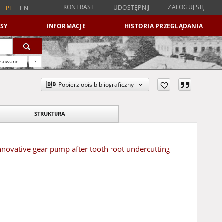
KONTRAST
ZALOGUJ SIĘ
UDOSTĘPNIJ
PL
EN
SY
INFORMACJE
HISTORIA PRZEGLĄDANIA
nsowane
?
Pobierz opis bibliograficzny
STRUKTURA
 innovative gear pump after tooth root undercutting