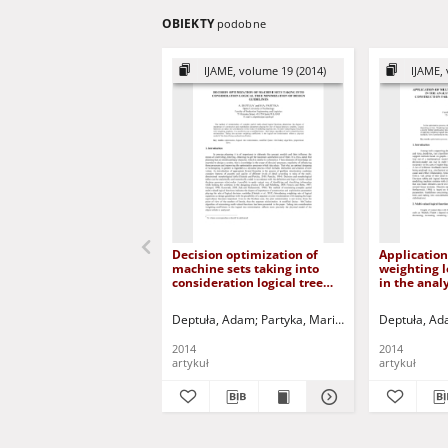
OBIEKTY
podobne
IJAME, volume 19 (2014)
IJAME, 
Decision optimization of
Application
machine sets taking into
weighting l
consideration logical tree
in the analy
minimization of design
importance 
guidelines
parameters
Deptuła, Adam
Partyka, Marian
Jurczak, Paweł - 
Deptuła, A
of hydrauli
2014
2014
artykuł
artykuł