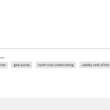
owe:
tree
gear pump
tooth root undercutting
validity rank of th