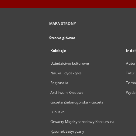
MAPA STRONY
Strona główna
Kolekcje
Inde
Dziedzictwo kulturowe
Autor
Nauka i dydaktyka
Tytuł
Regionalia
Temat
Archiwum Kresowe
Wyda
Gazeta Zielonogórska - Gazeta
Lubuska
Otwarty Międzynarodowy Konkurs na
Rysunek Satyryczny