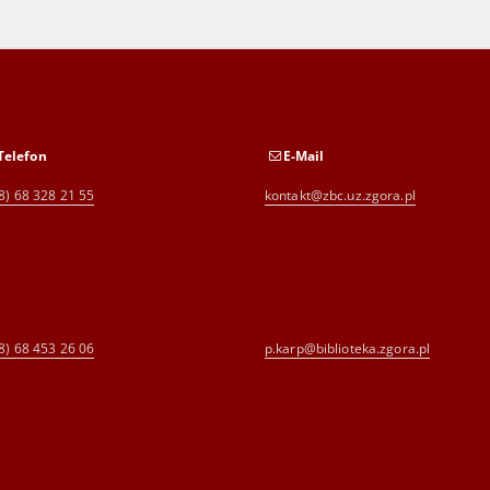
Telefon
E-Mail
8) 68 328 21 55
kontakt@zbc.uz.zgora.pl
8) 68 453 26 06
p.karp@biblioteka.zgora.pl