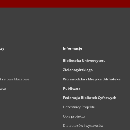
ksy
Informacje
Biblioteka Uniwersytetu
Zielonogórskiego
 i słowa kluczowe
Wojewódzka i Miejska Biblioteka
wca
Publiczna
Federacja Bibliotek Cyfrowych
Uczestnicy Projektu
Opis projektu
Dla autorów i wydawców