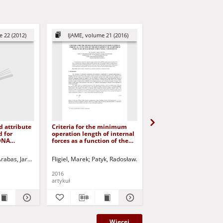
 22 (2012)
IJAME, volume 21 (2016)
AMCS, Volume 27 (2
d attribute
Criteria for the minimum
Stochastic fractal base
 for
operation length of internal
multiobjective fruit fly
 DNA
forces as a function of the
optimization
development of an optimum
structure of machinery
Vyacheslav I. - ed.
rabas, Jarosław
Korbicz, Józef (1951- ) - red.
Fligiel, Marek
Patyk, Radosław
Uciński, Dariusz - red.
Jurczak, Paweł - red.
Zuo, Cili
Wu, Lianghong
structural components
2016
2017
artykuł
artykuł
Więcej