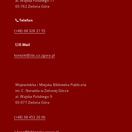
al. Wojska Polskiego 71
65-762 Zielona Góra
Telefon
(+48) 68 328 21 55
E-Mail
kontakt@zbc.uz.zgora.pl
Wojewódzka i Miejska Biblioteka Publiczna
im. C. Norwida w Zielonej Górze
al. Wojska Polskiego 9
65-077 Zielona Góra
(+48) 68 453 26 06
p.karp@biblioteka.zgora.pl