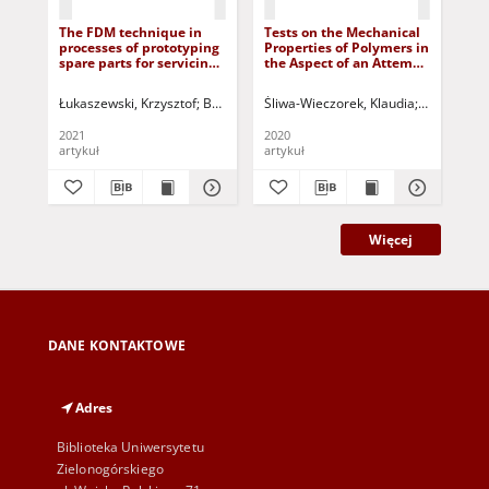
The FDM technique in
Tests on the Mechanical
E-z
processes of prototyping
Properties of Polymers in
za
spare parts for servicing
the Aspect of an Attempt
dl
and repairing
to Determine the
kom
agricultural machines: a
Parameters of the
= E
Łukaszewski, Krzysztof
Buchwald, Tatiana
Śliwa-Wieczorek, Klaudia
Wichniarek, Radosław
Zając, Bog
Jurcz
Sol
general outline
Mooney-Rivlin
voc
Hyperelastic Model
cha
2021
2020
202
di
artykuł
artykuł
art
Więcej
DANE KONTAKTOWE
Adres
Biblioteka Uniwersytetu
Zielonogórskiego