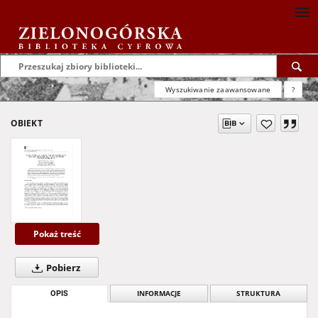
Wyszukiwanie zaawansowane
?
OBIEKT
Pokaż treść
Pobierz
OPIS
INFORMACJE
STRUKTURA