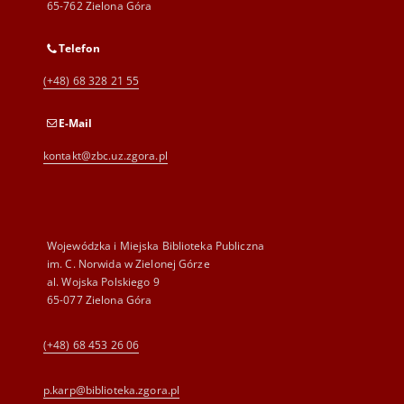
65-762 Zielona Góra
Telefon
(+48) 68 328 21 55
E-Mail
kontakt@zbc.uz.zgora.pl
Wojewódzka i Miejska Biblioteka Publiczna
im. C. Norwida w Zielonej Górze
al. Wojska Polskiego 9
65-077 Zielona Góra
(+48) 68 453 26 06
p.karp@biblioteka.zgora.pl