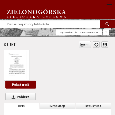
Wyszukiwanie zaawansowane
?
OBIEKT
Pokaż treść
Pobierz
OPIS
INFORMACJE
STRUKTURA