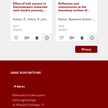
Effect of hall current in
Reflection and
Uni
thermoelastic materials
transmission at the
th
with double porosity
boundary surface of
wa
structure
modified couple stress
dif
thermoelastic media
th
Kumar, R..
Vohra, R.
Jurczak, Paweł - red.
Kumar, Rajneesh
Kumar, K.
Jurczak,
Kum
2017
2016
201
artykuł
artykuł
art
Więcej
DANE KONTAKTOWE
Adres
Biblioteka Uniwersytetu
Zielonogórskiego
al. Wojska Polskiego 71