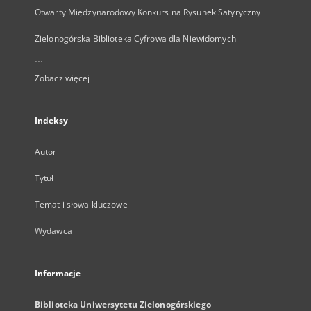
Otwarty Międzynarodowy Konkurs na Rysunek Satyryczny
Zielonogórska Biblioteka Cyfrowa dla Niewidomych
...
Zobacz więcej
Indeksy
Autor
Tytuł
Temat i słowa kluczowe
Wydawca
Informacje
Biblioteka Uniwersytetu Zielonogórskiego