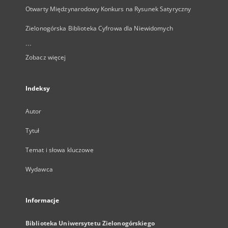
Otwarty Międzynarodowy Konkurs na Rysunek Satyryczny
Zielonogórska Biblioteka Cyfrowa dla Niewidomych
...
Zobacz więcej
Indeksy
Autor
Tytuł
Temat i słowa kluczowe
Wydawca
Informacje
Biblioteka Uniwersytetu Zielonogórskiego