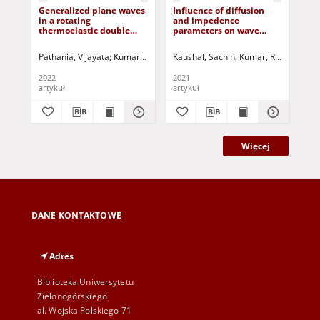
Generalized plane waves
Influence of diffusion
Pro
in a rotating
and impedence
wav
thermoelastic double
parameters on wave
tra
porous solid
propagation in
tw
thermoelastic medium
ge
Pathania, Vijayata
Kumar, Rajesh
Kaushal, Sachin
Gupta, Vipin
Barak, M.S.
Kumar, Rajneesh
Jurczak, Pa
Bij
Pa
the
spa
2022
2021
201
artykuł
artykuł
art
Więcej
DANE KONTAKTOWE
Adres
Biblioteka Uniwersytetu
Zielonogórskiego
al. Wojska Polskiego 71