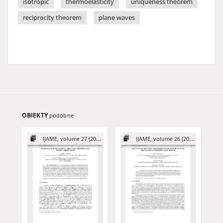
isotropic
thermoelasticity
uniqueness theorem
reciprocity theorem
plane waves
OBIEKTY
podobne
IJAME, volume 27 (2022)
IJAME, volume 26 (2021)