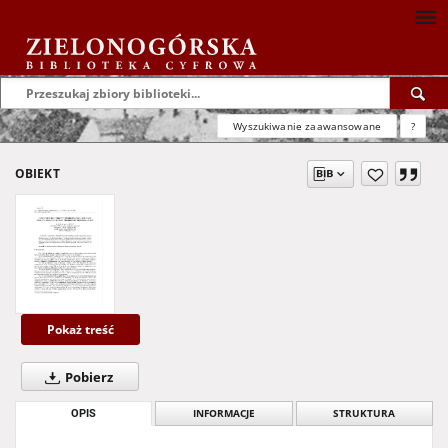
Wyszukiwanie zaawansowane
?
OBIEKT
Pokaż treść
Pobierz
OPIS
INFORMACJE
STRUKTURA