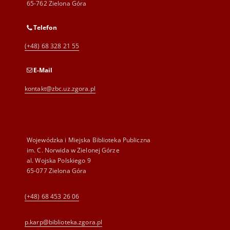
65-762 Zielona Góra
Telefon
(+48) 68 328 21 55
E-Mail
kontakt@zbc.uz.zgora.pl
Wojewódzka i Miejska Biblioteka Publiczna
im. C. Norwida w Zielonej Górze
al. Wojska Polskiego 9
65-077 Zielona Góra
(+48) 68 453 26 06
p.karp@biblioteka.zgora.pl