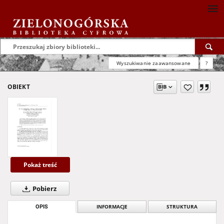
Wyszukiwanie zaawansowane
?
OBIEKT
Pokaż treść
Pobierz
OPIS
INFORMACJE
STRUKTURA