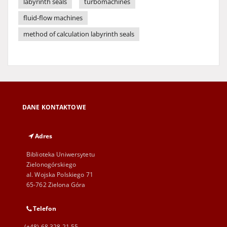
labyrinth seals
turbomachines
fluid-flow machines
method of calculation labyrinth seals
DANE KONTAKTOWE
Adres
Biblioteka Uniwersytetu
Zielonogórskiego
al. Wojska Polskiego 71
65-762 Zielona Góra
Telefon
(+48) 68 328 21 55