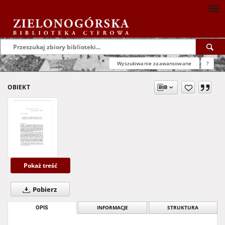
Wyszukiwanie zaawansowane
?
OBIEKT
Pokaż treść
Pobierz
OPIS
INFORMACJE
STRUKTURA