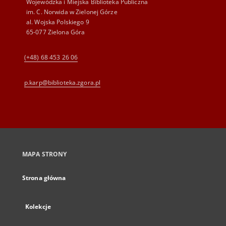
Wojewódzka i Miejska Biblioteka Publiczna
im. C. Norwida w Zielonej Górze
al. Wojska Polskiego 9
65-077 Zielona Góra
(+48) 68 453 26 06
p.karp@biblioteka.zgora.pl
MAPA STRONY
Strona główna
Kolekcje