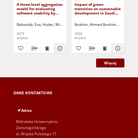
A three-level aggregation
Impact of green
Ak
model for evaluating
transition on sustainable
st
software usability by
development in Saudi
wy
fuzzy logic
Universities- Applied
ko
Study College of
de
Rakovská, Eva
Hudec, Miroslav
Kulczycki, Piotr - ed.
Ibrahim, Ahmed Ibrahim Hassan
Kacprzyk, Janusz -
Sta
Guł
Business Administration
za
- Northern Borders
Phy
2019
2024
201
University
un
artykuł
artykuł
art
edu
the
hea
Więcej
DANE KONTAKTOWE
Adres
Biblioteka Uniwersytetu
Zielonogórskiego
al. Wojska Polskiego 71