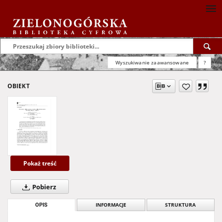
Wyszukiwanie zaawansowane
?
OBIEKT
Pokaż treść
Pobierz
OPIS
INFORMACJE
STRUKTURA