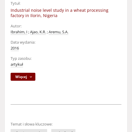
Tytuł:
Industrial noise level study in a wheat processing
factory in Ilorin, Nigeria
Autor:
Ibrahim, I
;
Ajao, K.R.
;
Aremu, S.A.
Data wydania:
2016
Typ zasobu:
artykuł
Więcej
Temat i słowa kluczowe: