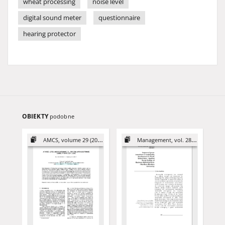
wheat processing
noise level
digital sound meter
questionnaire
hearing protector
OBIEKTY
podobne
AMCS, volume 29 (2019)
Management, vol. 28 (2024)