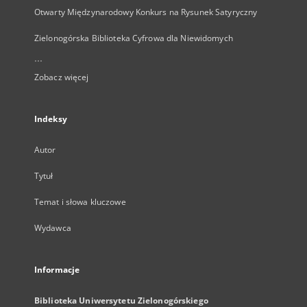
Otwarty Międzynarodowy Konkurs na Rysunek Satyryczny
Zielonogórska Biblioteka Cyfrowa dla Niewidomych
...
Zobacz więcej
Indeksy
Autor
Tytuł
Temat i słowa kluczowe
Wydawca
Informacje
Biblioteka Uniwersytetu Zielonogórskiego