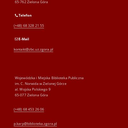
65-762 Zielona Góra
Telefon
(+48) 68 328 21 55
E-Mail
kontakt@zbc.uz.zgora.pl
Wojewódzka i Miejska Biblioteka Publiczna
im. C. Norwida w Zielonej Górze
al. Wojska Polskiego 9
65-077 Zielona Góra
(+48) 68 453 26 06
p.karp@biblioteka.zgora.pl