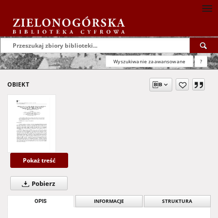
Wyszukiwanie zaawansowane
?
OBIEKT
Pokaż treść
Pobierz
OPIS
INFORMACJE
STRUKTURA