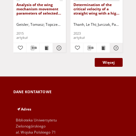
Analysis of the wing
Determination of the
Pro
mechanism movement
critical velocity of a
me
parameters of selected
straight wing with a high
us
beetle species
aspect ratio
Kal
(Coleoptera)
Geisler, Tomasz
Topczewska, Sandra
Thanh, Le Thi
Jurczak, Paweł - red.
Jurczak, Paweł - red.
Afo
2015
2023
202
artykuł
artykuł
art
Więcej
DANE KONTAKTOWE
Adres
Biblioteka Uniwersytetu
Zielonogórskiego
al. Wojska Polskiego 71