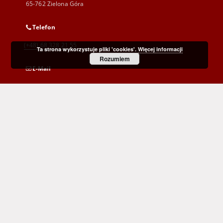
65-762 Zielona Góra
Telefon
(+48) 68 328 21 55
Ta strona wykorzystuje pliki 'cookies'.
Więcej informacji
Rozumiem
E-Mail
kontakt@zbc.uz.zgora.pl
Wojewódzka i Miejska Biblioteka Publiczna
im. C. Norwida w Zielonej Górze
al. Wojska Polskiego 9
65-077 Zielona Góra
(+48) 68 453 26 06
p.karp@biblioteka.zgora.pl