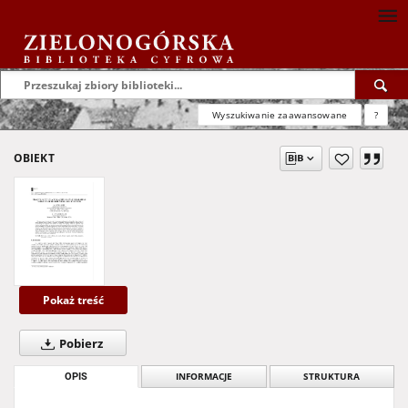
Wyszukiwanie zaawansowane
?
OBIEKT
Pokaż treść
Pobierz
OPIS
INFORMACJE
STRUKTURA