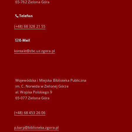
65-762 Zielona Góra
Telefon
(+48) 68 328 21 55
E-Mail
kontakt@zbc.uz.zgora.pl
Wojewódzka i Miejska Biblioteka Publiczna
im. C. Norwida w Zielonej Górze
al. Wojska Polskiego 9
65-077 Zielona Góra
(+48) 68 453 26 06
p.karp@biblioteka.zgora.pl