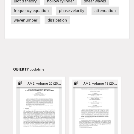
Biot`s theory
hollow cylinder
shear waves
frequency equation
phase velocity
attenuation
wavenumber
dissipation
OBIEKTY
podobne
IJAME, volume 20 (2015)
IJAME, volume 18 (2013)