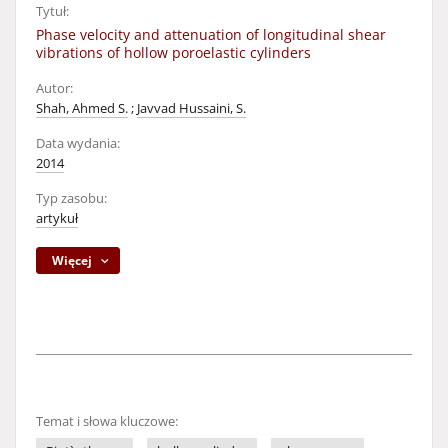
Tytuł:
Phase velocity and attenuation of longitudinal shear
vibrations of hollow poroelastic cylinders
Autor:
Shah, Ahmed S.
;
Javvad Hussaini, S.
Data wydania:
2014
Typ zasobu:
artykuł
Więcej
Temat i słowa kluczowe: