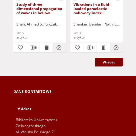
Study of three
Vibrations in a fluid-
Gu
dimensional propagation
loaded poroelastic
wav
of waves in hollow
hollow cylinder
por
poroelastic circular
surrounded by a fluid in
cylinders
plane-strain form
Shah, Ahmed S.
Jurczak, Paweł - red.
Shanker, Bandari
Nath, C. Nageswa
Sha
2015
2013
201
artykuł
artykuł
art
Więcej
DANE KONTAKTOWE
Adres
Biblioteka Uniwersytetu
Zielonogórskiego
al. Wojska Polskiego 71