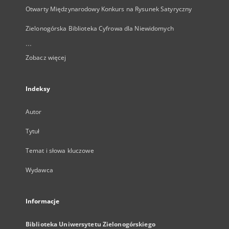
Otwarty Międzynarodowy Konkurs na Rysunek Satyryczny
Zielonogórska Biblioteka Cyfrowa dla Niewidomych
...
Zobacz więcej
Indeksy
Autor
Tytuł
Temat i słowa kluczowe
Wydawca
Informacje
Biblioteka Uniwersytetu Zielonogórskiego