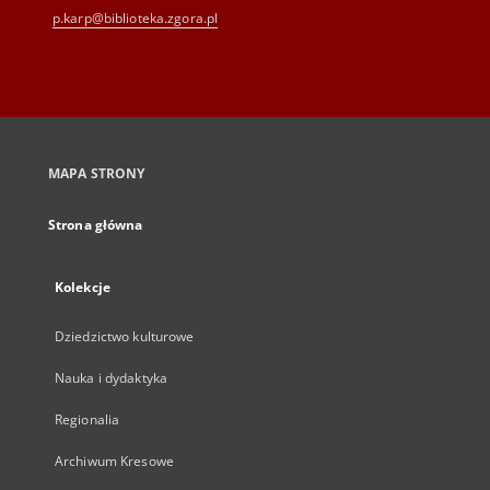
p.karp@biblioteka.zgora.pl
MAPA STRONY
Strona główna
Kolekcje
Dziedzictwo kulturowe
Nauka i dydaktyka
Regionalia
Archiwum Kresowe