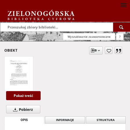
Wyszukiwanie zaawansowane
?
OBIEKT
Pokaż treść
Pobierz
OPIS
INFORMACJE
STRUKTURA