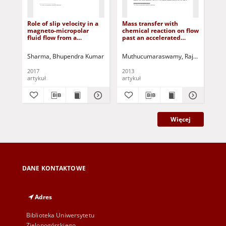
Role of slip velocity in a
Mass transfer with
Inf
magneto-micropolar
chemical reaction on flow
rea
fluid flow from a
past an accelerated
mas
radiative surface with
vertical plate with
nan
variable permeability: a
variable temperature
non
Sharma, Bhupendra Kumar
Tailor, Vikas
Muthucumaraswamy, Rajamanickam
Goyal, Mahesh Chandra
Jurc
Mis
numerical study
and thermal radiation
she
2017
2013
202
artykuł
artykuł
art
Więcej
DANE KONTAKTOWE
Adres
Biblioteka Uniwersytetu
Zielonogórskiego