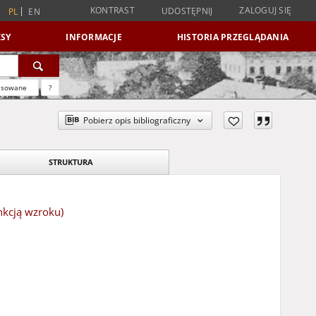
KONTRAST
ZALOGUJ SIĘ
UDOSTĘPNIJ
PL
EN
SY
INFORMACJE
HISTORIA PRZEGLĄDANIA
nsowane
?
Pobierz opis bibliograficzny
STRUKTURA
nkcją wzroku)