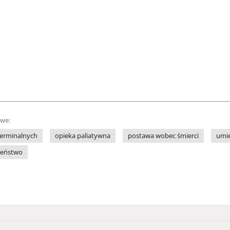
owe:
terminalnych
opieka paliatywna
postawa wobec śmierci
umie
czeństwo