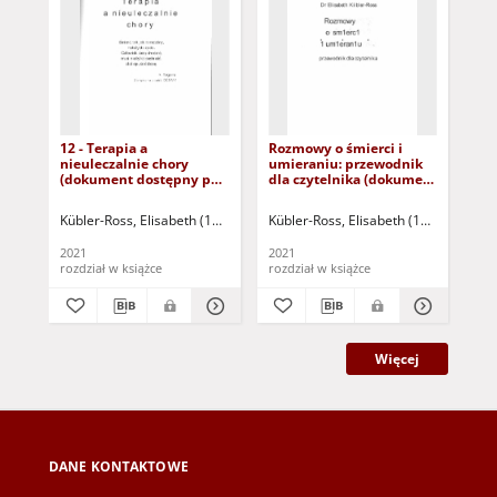
12 - Terapia a
Rozmowy o śmierci i
Umi
nieuleczalnie chory
umieraniu: przewodnik
ba
(dokument dostępny po
dla czytelnika (dokument
zwi
zalogowaniu tylko dla
dostępny po zalogowaniu
sp
osób z dysfunkcją
tylko dla osób z
do
Kübler-Ross, Elisabeth (1926-2004)
Kübler-Ross, Elisabeth (1926-2004)
Doleżal-Nowicka, Irena (1923-2017) 
Küb
D
wzroku)
dysfunkcją wzroku)
tyl
dy
2021
2021
202
rozdział w książce
rozdział w książce
roz
Więcej
DANE KONTAKTOWE