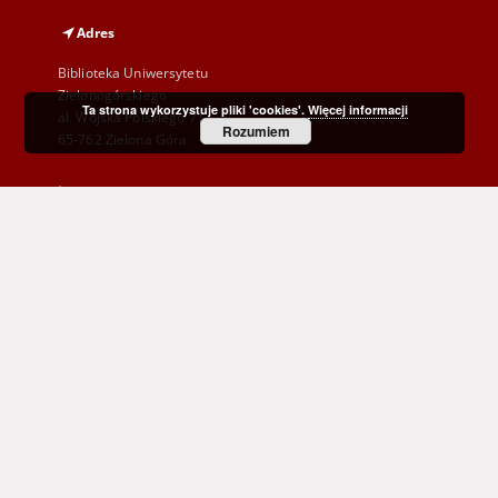
Adres
Biblioteka Uniwersytetu
Zielonogórskiego
Ta strona wykorzystuje pliki 'cookies'.
Więcej informacji
al. Wojska Polskiego 71
Rozumiem
65-762 Zielona Góra
Telefon
(+48) 68 328 21 55
E-Mail
kontakt@zbc.uz.zgora.pl
Wojewódzka i Miejska Biblioteka Publiczna
im. C. Norwida w Zielonej Górze
al. Wojska Polskiego 9