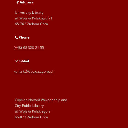
Address
University Library
al. Wojska Polskiego 71
65-762 Zielona Góra
Phone
(+48) 68 328 21 55
E-Mail
kontakt@zbc.uz.zgora.pl
Cyprian Norwid Voivodeship and
City Public Library
al. Wojska Polskiego 9
65-077 Zielona Góra