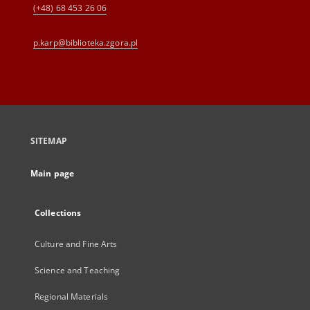
(+48) 68 453 26 06
p.karp@biblioteka.zgora.pl
SITEMAP
Main page
Collections
Culture and Fine Arts
Science and Teaching
Regional Materials