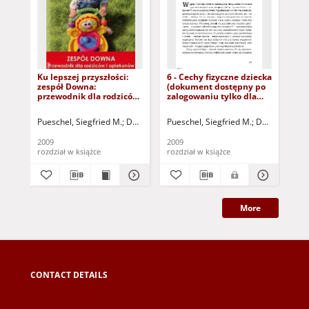
Ku lepszej przyszłości:
6 - Cechy fizyczne dziecka
3 
zespół Downa:
(dokument dostępny po
pr
przewodnik dla rodziców
zalogowaniu tylko dla
(d
i opiekunów - spis treści i
osób z dysfunkcją
zal
wprowadzenie
wzroku)
osó
Pueschel, Siegfried M.
Dembińska, Anna - tł.
Pueschel, Siegfried M.
Dembińska, An
Pue
wz
2009
2009
200
rozdział w książce
rozdział w książce
roz
More
CONTACT DETAILS