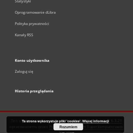
Statystyki
Oprogramowanie dLibra
Polityka prywatności
Kanały RSS
Konto użytkownika
Zaloguj się
Historia przeglądania
Ten serwis działa dzięki oprogramowaniu
DInGO dLibra 6.3.21
Ta strona wykorzystuje pliki 'cookies'.
Więcej informacji
opracowanemu przez
Poznańskie Centrum Superkomputerowo-
Rozumiem
Sieciowe