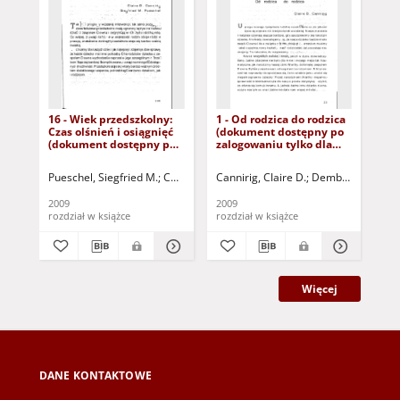
16 - Wiek przedszkolny:
1 - Od rodzica do rodzica
Ku 
Czas olśnień i osiągnięć
(dokument dostępny po
ze
(dokument dostępny po
zalogowaniu tylko dla
pr
zalogowaniu tylko dla
osób z dysfunkcją
i o
osób z dysfunkcją
wzroku)
wp
Pueschel, Siegfried M.
Cannirig, Claire D.
Cannirig, Claire D.
Dembińska, Anna - tł.
Dembińska, Anna -
Pue
wzroku)
2009
2009
200
rozdział w książce
rozdział w książce
roz
Więcej
DANE KONTAKTOWE