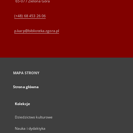
65-077 Zielona Góra
(+48) 68 453 26 06
p.karp@biblioteka.zgora.pl
MAPA STRONY
Strona główna
Kolekcje
Dziedzictwo kulturowe
Nauka i dydaktyka