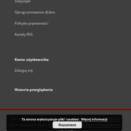
Statystyki
Oprogramowanie dLibra
Polityka prywatności
Kanały RSS
Konto użytkownika
Zaloguj się
Historia przeglądania
Ten serwis działa dzięki oprogramowaniu
DInGO dLibra 6.3.21
Ta strona wykorzystuje pliki 'cookies'.
Więcej informacji
opracowanemu przez
Poznańskie Centrum Superkomputerowo-
Rozumiem
Sieciowe