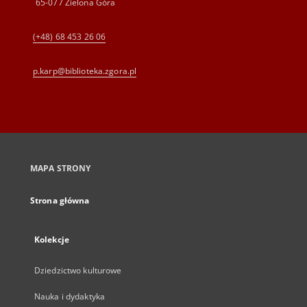
65-077 Zielona Góra
(+48) 68 453 26 06
p.karp@biblioteka.zgora.pl
MAPA STRONY
Strona główna
Kolekcje
Dziedzictwo kulturowe
Nauka i dydaktyka