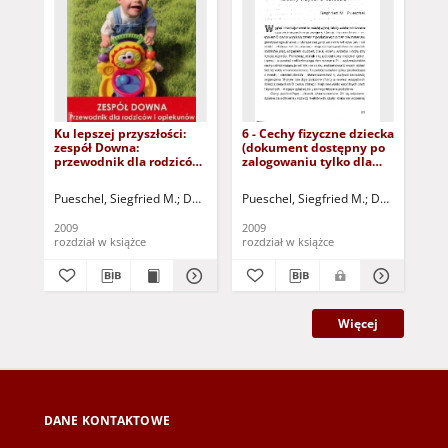
Ku lepszej przyszłości:
6 - Cechy fizyczne dziecka
2 -
zespół Downa:
(dokument dostępny po
ze
przewodnik dla rodziców
zalogowaniu tylko dla
(d
i opiekunów - spis treści i
osób z dysfunkcją
zal
wprowadzenie
wzroku)
osó
Pueschel, Siegfried M.
Dembińska, Anna - tł.
Pueschel, Siegfried M.
Dembińska, An
Pue
wz
2009
2009
200
rozdział w książce
rozdział w książce
roz
Więcej
DANE KONTAKTOWE