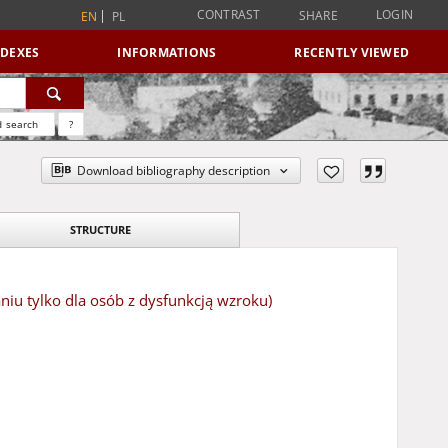
CONTRAST
LOGIN
SHARE
EN
PL
NDEXES
INFORMATIONS
RECENTLY VIEWED
 search
?
Download bibliography description
STRUCTURE
niu tylko dla osób z dysfunkcją wzroku)