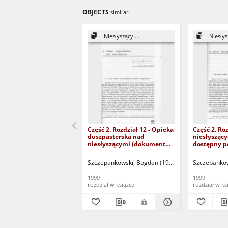
OBJECTS
similar
Niesłyszący ...
Niesłysz
Część 2. Rozdział 12 - Opieka
Część 2. Roz
duszpasterska nad
niesłysząc
niesłyszącymi (dokument
dostępny p
dostępny po zalogowaniu
tylko dla o
tylko dla osób z dysfunkcją
wzroku)
Szczepankowski, Bogdan (1939- )
Szczepankow
wzroku)
1999
1999
rozdział w książce
rozdział w ks