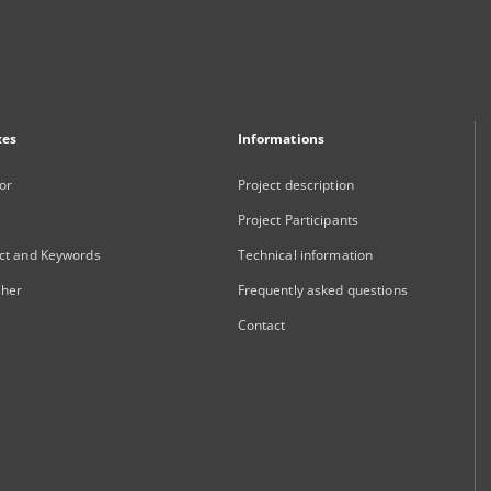
xes
Informations
or
Project description
Project Participants
ct and Keywords
Technical information
sher
Frequently asked questions
Contact