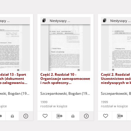
ący ...
Niesłyszący ...
Niesłyszący ...
dział 13 - Sport
Część 2. Rozdział 10 -
Część 2. Rozdział 
ych (dokument
Organizacje samopomocowe
Uczestnictwo os
o zalogowaniu
i ruch społeczny
niesłyszących w 
sób z dysfunkcją
niesłyszących (dokument
(dokument dostę
dostępny po zalogowaniu
zalogowaniu tylk
ski, Bogdan (1939- )
Szczepankowski, Bogdan (1939- )
Szczepankowski, B
tylko dla osób z dysfunkcją
dysfunkcją wzro
wzroku)
1999
1999
iążce
rozdział w książce
rozdział w książce