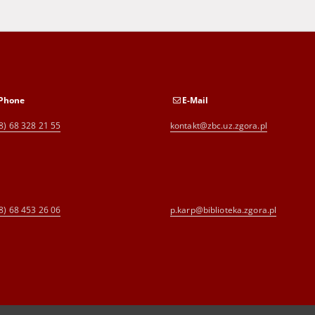
Phone
E-Mail
8) 68 328 21 55
kontakt@zbc.uz.zgora.pl
8) 68 453 26 06
p.karp@biblioteka.zgora.pl