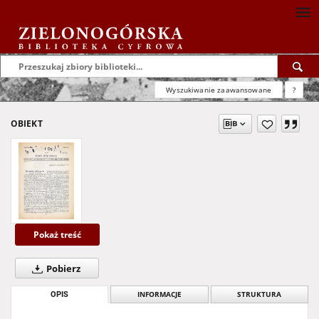
Wyszukiwanie zaawansowane
?
OBIEKT
Pokaż treść
Pobierz
OPIS
INFORMACJE
STRUKTURA