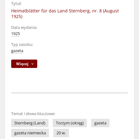
Tytuł:
Heimatblätter für das Land Sternberg, nr. 8 (August
1925)
Data wydania:
1925
Typ zasobu:
gazeta
Więcej
Temat i słowa kluczowe:
Sternberg (Land)
Torzym (okręg)
gazeta
gazeta niemiecka
20 w.