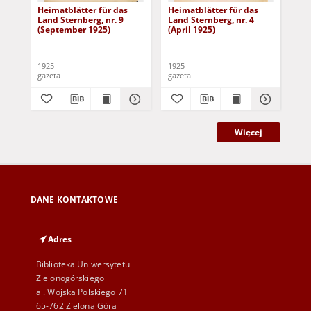
Heimatblätter für das
Heimatblätter für das
Hei
Land Sternberg, nr. 9
Land Sternberg, nr. 4
Lan
(September 1925)
(April 1925)
(Ma
1925
1925
192
gazeta
gazeta
gaz
Więcej
DANE KONTAKTOWE
Adres
Biblioteka Uniwersytetu
Zielonogórskiego
al. Wojska Polskiego 71
65-762 Zielona Góra