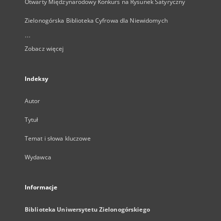
Otwarty Międzynarodowy Konkurs na Rysunek Satyryczny
Zielonogórska Biblioteka Cyfrowa dla Niewidomych
...
Zobacz więcej
Indeksy
Autor
Tytuł
Temat i słowa kluczowe
Wydawca
Informacje
Biblioteka Uniwersytetu Zielonogórskiego