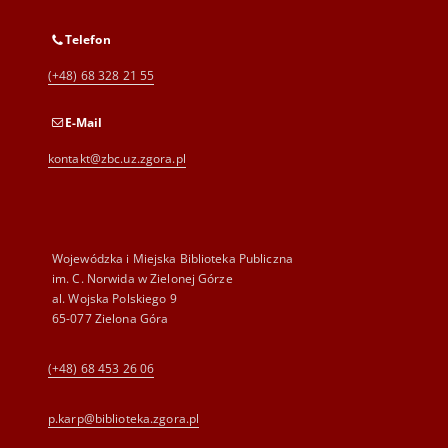
Telefon
(+48) 68 328 21 55
E-Mail
kontakt@zbc.uz.zgora.pl
Wojewódzka i Miejska Biblioteka Publiczna
im. C. Norwida w Zielonej Górze
al. Wojska Polskiego 9
65-077 Zielona Góra
(+48) 68 453 26 06
p.karp@biblioteka.zgora.pl