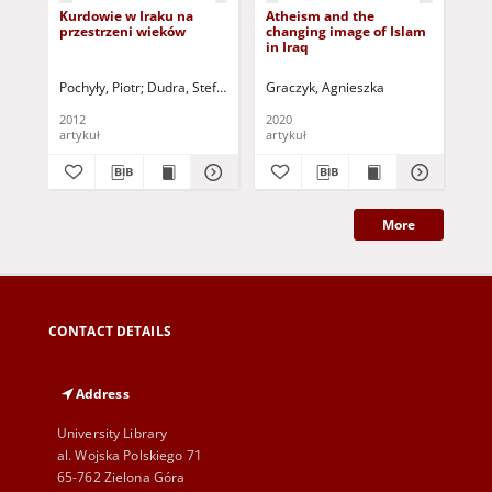
Kurdowie w Iraku na
Atheism and the
Ku
przestrzeni wieków
changing image of Islam
in Iraq
Pochyły, Piotr
Dudra, Stefan - red.
Graczyk, Agnieszka
Nitschke, Bernadetta (1964 - ) - red.
Dud
2012
2020
201
artykuł
artykuł
art
More
CONTACT DETAILS
Address
University Library
al. Wojska Polskiego 71
65-762 Zielona Góra