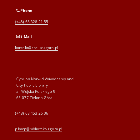
Phone
(+48) 68 328 21 55
E-Mail
kontakt@zbc.uz.zgora.pl
Cyprian Norwid Voivodeship and
City Public Library
al. Wojska Polskiego 9
65-077 Zielona Góra
(+48) 68 453 26 06
p.karp@biblioteka.zgora.pl