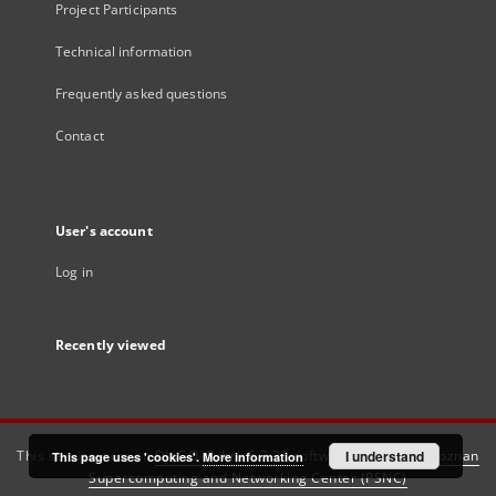
Project Participants
Technical information
Frequently asked questions
Contact
User's account
Log in
Recently viewed
This service runs on
DInGO dLibra 6.3.21
software created by
I understand
Poznan
This page uses 'cookies'.
More information
Supercomputing and Networking Center (PSNC)