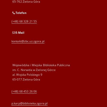
65-762 Zielona Góra
Telefon
(+48) 68 328 21 55
E-Mail
kontakt@zbc.uz.zgora.pl
Wojewódzka i Miejska Biblioteka Publiczna
im. C. Norwida w Zielonej Górze
al. Wojska Polskiego 9
65-077 Zielona Góra
(+48) 68 453 26 06
p.karp@biblioteka.zgora.pl