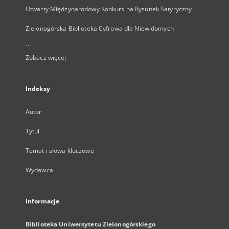
Otwarty Międzynarodowy Konkurs na Rysunek Satyryczny
Zielonogórska Biblioteka Cyfrowa dla Niewidomych
...
Zobacz więcej
Indeksy
Autor
Tytuł
Temat i słowa kluczowe
Wydawca
Informacje
Biblioteka Uniwersytetu Zielonogórskiego