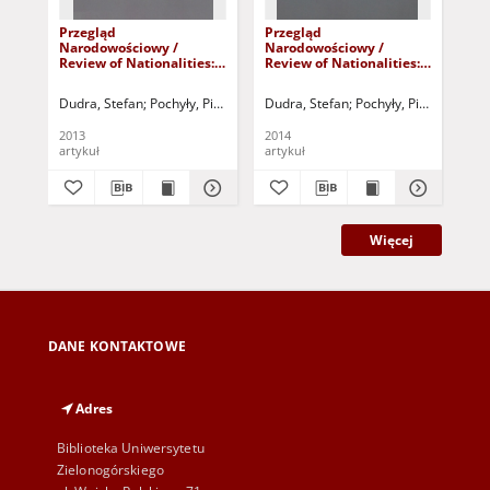
Przegląd
Przegląd
Pr
Narodowościowy /
Narodowościowy /
Na
Review of Nationalities:
Review of Nationalities:
Rev
tom 2 - Tożsamość
tom 3 - Romowie - spis
tom
narodowa - spis treści i
treści i od redakcji
nie
Dudra, Stefan
Pochyły, Piotr
Dudra, Stefan - red.
Dudra, Stefan
Pochyły, Piotr
Pochyły, Piotr - red.
Dudra, 
Kru
od redakcji
od 
2013
2014
201
artykuł
artykuł
art
Więcej
DANE KONTAKTOWE
Adres
Biblioteka Uniwersytetu
Zielonogórskiego