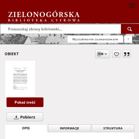
Wyszukiwanie zaawansowane
?
OBIEKT
Pokaż treść
Pobierz
OPIS
INFORMACJE
STRUKTURA