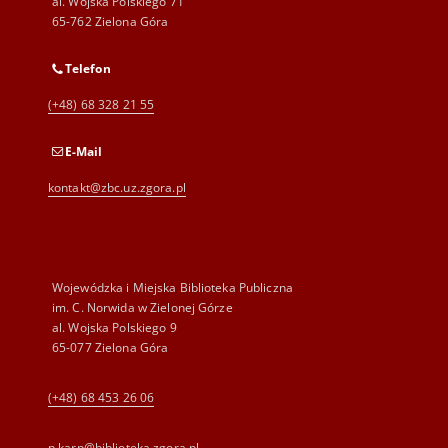
al. Wojska Polskiego 71
65-762 Zielona Góra
Telefon
(+48) 68 328 21 55
E-Mail
kontakt@zbc.uz.zgora.pl
Wojewódzka i Miejska Biblioteka Publiczna
im. C. Norwida w Zielonej Górze
al. Wojska Polskiego 9
65-077 Zielona Góra
(+48) 68 453 26 06
p.karp@biblioteka.zgora.pl