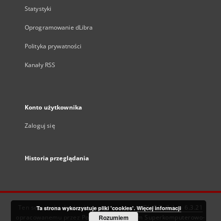
Statystyki
Oprogramowanie dLibra
Polityka prywatności
Kanały RSS
Konto użytkownika
Zaloguj się
Historia przeglądania
Ten serwis działa dzięki oprogramowaniu
DInGO dLibra 6.3.21
Ta strona wykorzystuje pliki 'cookies'.
Więcej informacji
opracowanemu przez
Poznańskie Centrum Superkomputerowo-
Rozumiem