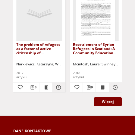
The problem of refugees
Resettlement of Syrian
Isr
as a factor of active
Refugees in Scotland: A
con
citizenship of
Community Education
pro
inhabitants of Zielona
Approach =
Kon
Gora = Problem
Rozmieszczenie
pal
Narkiewicz, Katarzyna
Wołk, Zdzisław - red. nacz.
Mcintosh, Laura
Swinney, Ann
Rober
Szy
uchodźców jako czynnik
uchodźców syryjskich w
pr
aktywności
Szkocji: podejście
ro
2017
2018
201
obywatelskiej
wspólnotowe do edukacji
artykuł
artykuł
art
mieszkańców Zielonej
Góry
Więcej
DANE KONTAKTOWE