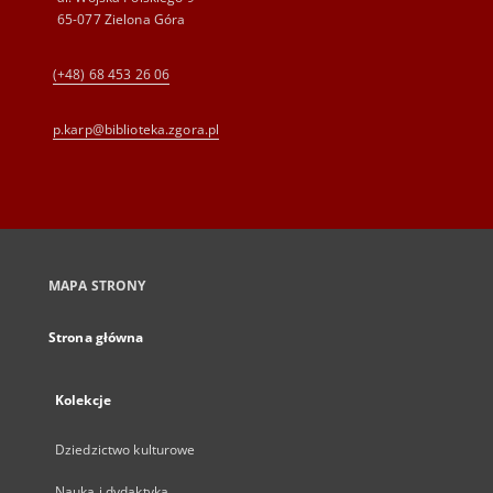
65-077 Zielona Góra
(+48) 68 453 26 06
p.karp@biblioteka.zgora.pl
MAPA STRONY
Strona główna
Kolekcje
Dziedzictwo kulturowe
Nauka i dydaktyka