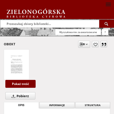
Wyszukiwanie zaawansowane
?
OBIEKT
Pokaż treść
Pobierz
OPIS
INFORMACJE
STRUKTURA