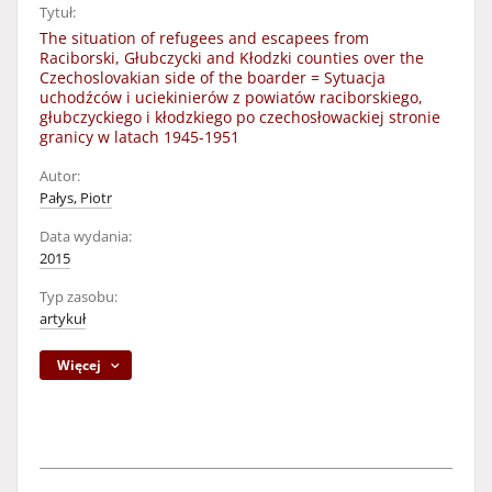
Tytuł:
The situation of refugees and escapees from
Raciborski, Głubczycki and Kłodzki counties over the
Czechoslovakian side of the boarder = Sytuacja
uchodźców i uciekinierów z powiatów raciborskiego,
głubczyckiego i kłodzkiego po czechosłowackiej stronie
granicy w latach 1945-1951
Autor:
Pałys, Piotr
Data wydania:
2015
Typ zasobu:
artykuł
Więcej