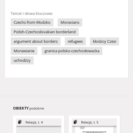
Temat i słowa kluczowe:
Czechs from Kłodzko
Moravians
Polish-Czechoslovakian borderland
argument about borders
refugees
kłodzcy Czesi
Morawianie
granica polsko-czechosłowacka
uchodźcy
OBIEKTY
podobne
Relacje, t. 4
Relacje, t. 5