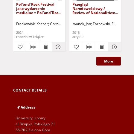
Pol`and`Rock Festival
Przegląd
Cr
jako wydarzenie
Narodowościowy /
bip
medialne = Pol`and`Rock
Review of Nationalities:
el
Festival as a Media Event
tom 5 - ?Adónde vas,
of 
Espana? - spis treści i od
Kr
Frąckowiak, Kacper
Gorzelana, Joanna - red. nauk.
Iwanek, Jan
Tarnawski, Eduard
Seul, Anastazja - re
Iwane
Gór
redakcji
bip
el
2024
2016
201
dz
rozdział w książce
artykuł
art
More
CONTACT DETAILS
Address
University Library
al. Wojska Polskiego 71
65-762 Zielona Góra