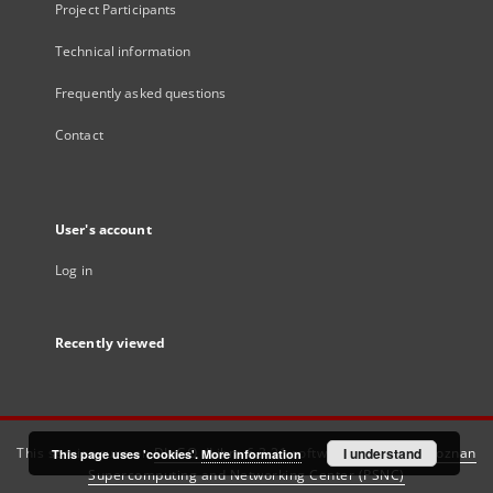
Project Participants
Technical information
Frequently asked questions
Contact
User's account
Log in
Recently viewed
This service runs on
DInGO dLibra 6.3.21
software created by
I understand
Poznan
This page uses 'cookies'.
More information
Supercomputing and Networking Center (PSNC)