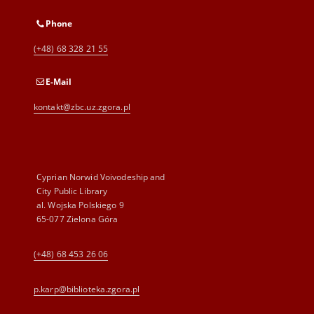
Phone
(+48) 68 328 21 55
E-Mail
kontakt@zbc.uz.zgora.pl
Cyprian Norwid Voivodeship and
City Public Library
al. Wojska Polskiego 9
65-077 Zielona Góra
(+48) 68 453 26 06
p.karp@biblioteka.zgora.pl