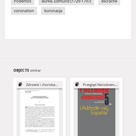
Podemos
Burke, Edmund (1729-1797)
escrache
coronation
koronacja
OBJECTS
similar
Zdrowie i choroba...
Przegląd Narodowościowy, 5