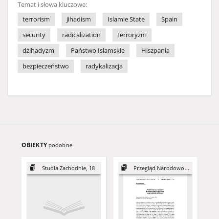
Temat i słowa kluczowe:
terrorism
jihadism
Islamie State
Spain
security
radicalization
terroryzm
dżihadyzm
Państwo Islamskie
Hiszpania
bezpieczeństwo
radykalizacja
OBIEKTY
podobne
Studia Zachodnie, 18
Przegląd Narodowościowy, 5