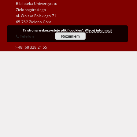
Biblioteka Uniwersytetu
Zielonogórskiego
al. Wojska Polskiego 71
65-762 Zielona Góra
Ta strona wykorzystuje pliki 'cookies'.
Więcej informacji
Rozumiem
Telefon
(+48) 68 328 21 55
E-Mail
kontakt@zbc.uz.zgora.pl
Wojewódzka i Miejska Biblioteka Publiczna
im. C. Norwida w Zielonej Górze
al. Wojska Polskiego 9
65-077 Zielona Góra
(+48) 68 453 26 06