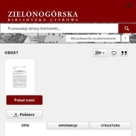
Wyszukiwanie zaawansowane
?
OBIEKT
Pokaż treść
Pobierz
OPIS
INFORMACJE
STRUKTURA