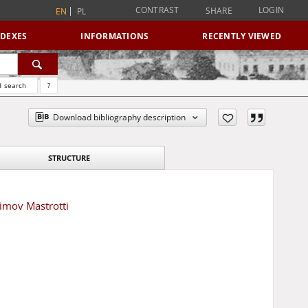
CONTRAST
LOGIN
SHARE
EN
PL
NDEXES
INFORMATIONS
RECENTLY VIEWED
 search
?
Download bibliography description
STRUCTURE
imov Mastrotti