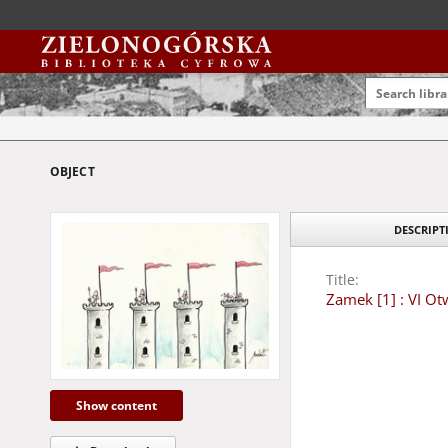
OBJECT
DESCRIP
Title:
Zamek [1] : VI O
Creator:
Dimov Mastrotti, Ma
Show content
Date:
2004