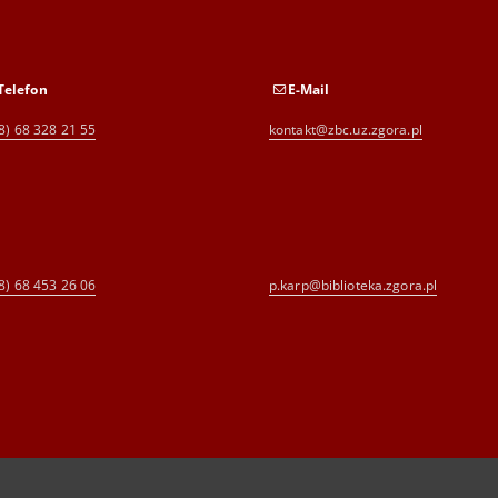
Telefon
E-Mail
8) 68 328 21 55
kontakt@zbc.uz.zgora.pl
8) 68 453 26 06
p.karp@biblioteka.zgora.pl