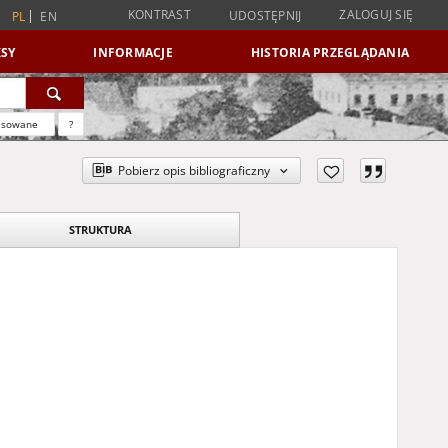
KONTRAST
ZALOGUJ SIĘ
UDOSTĘPNIJ
PL
EN
SY
INFORMACJE
HISTORIA PRZEGLĄDANIA
nsowane
?
Pobierz opis bibliograficzny
STRUKTURA