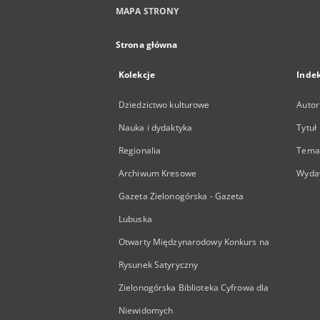
MAPA STRONY
Strona główna
Kolekcje
Inde
Dziedzictwo kulturowe
Autor
Nauka i dydaktyka
Tytuł
Regionalia
Temat
Archiwum Kresowe
Wyda
Gazeta Zielonogórska - Gazeta
Lubuska
Otwarty Międzynarodowy Konkurs na
Rysunek Satyryczny
Zielonogórska Biblioteka Cyfrowa dla
Niewidomych