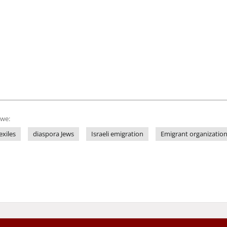
owe:
exiles
diaspora Jews
Israeli emigration
Emigrant organizatio