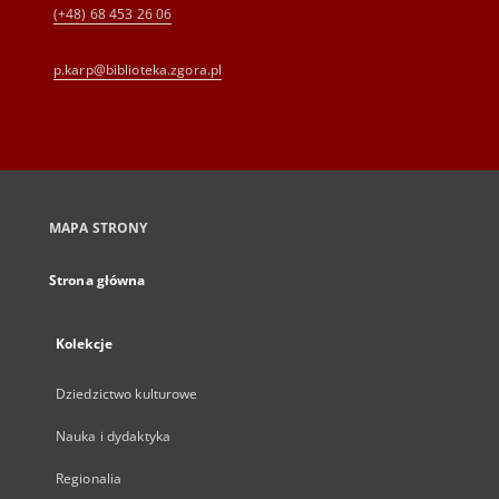
(+48) 68 453 26 06
p.karp@biblioteka.zgora.pl
MAPA STRONY
Strona główna
Kolekcje
Dziedzictwo kulturowe
Nauka i dydaktyka
Regionalia