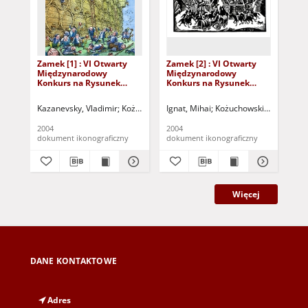
Zamek [1] : VI Otwarty
Zamek [2] : VI Otwarty
Zam
Międzynarodowy
Międzynarodowy
Mi
Konkurs na Rysunek
Konkurs na Rysunek
Ko
Satyryczny / Vladimir
Satyryczny / Mihai Ignat
Sat
Kazanevsky
Caf
Kazanevsky, Vladimir
Kożuchowski Ośrodek Kultury i Sportu "Zamek" (K
Ignat, Mihai
Kożuchowski Ośrodek Kul
Caf
2004
2004
200
dokument ikonograficzny
dokument ikonograficzny
dok
Więcej
DANE KONTAKTOWE
Adres