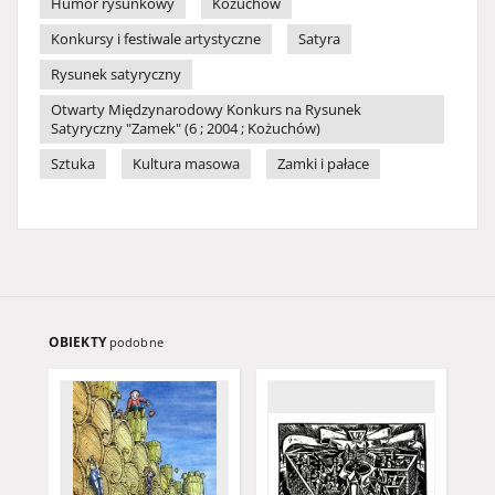
Humor rysunkowy
Kożuchów
Konkursy i festiwale artystyczne
Satyra
Rysunek satyryczny
Otwarty Międzynarodowy Konkurs na Rysunek
Satyryczny "Zamek" (6 ; 2004 ; Kożuchów)
Sztuka
Kultura masowa
Zamki i pałace
OBIEKTY
podobne