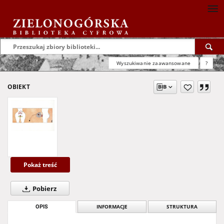
Wyszukiwanie zaawansowane
?
OBIEKT
Pokaż treść
Pobierz
OPIS
INFORMACJE
STRUKTURA