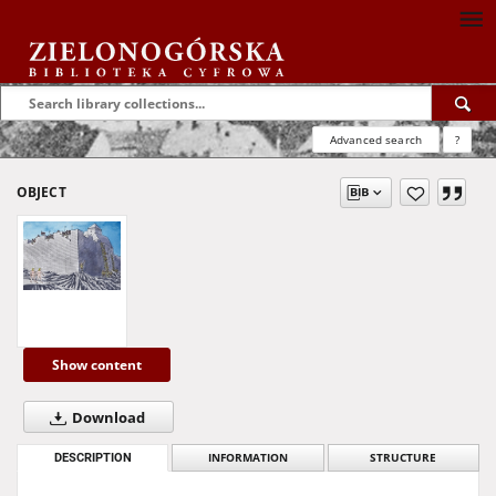
Advanced search
?
OBJECT
Show content
Download
DESCRIPTION
INFORMATION
STRUCTURE