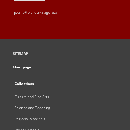
p.karp@biblioteka.zgora.pl
SITEMAP
Main page
Collections
Culture and Fine Arts
Science and Teaching
Regional Materials
Border Archive