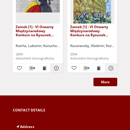
Zamek [1] : VI Otwarty
Zamek [1] : VI Otwarty
Zam
Międzynarodowy
Międzynarodowy
Mi
Konkurs na Rysunek
Konkurs na Rysunek
Ko
Satyryczny / Lubomir
Satyryczny / Vladimir
Sat
Kotrha
Kazanevsky
Kotrha, Lubomir
Kożuchowski Ośrodek Kultury i Sportu "Zamek" (Kożuch
Kazanevsky, Vladimir
Kożuchowski Oś
Ign
2004
2004
200
dokument ikonograficzny
dokument ikonograficzny
dok
More
CONTACT DETAILS
Address