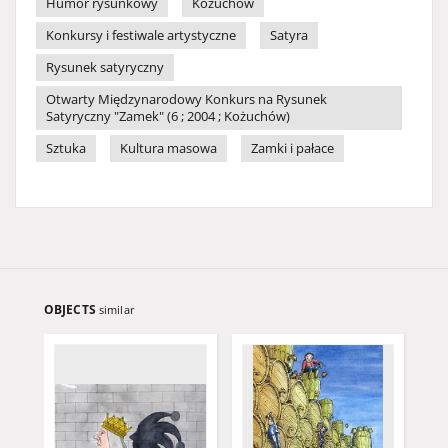
Humor rysunkowy
Kożuchów
Konkursy i festiwale artystyczne
Satyra
Rysunek satyryczny
Otwarty Międzynarodowy Konkurs na Rysunek
Satyryczny "Zamek" (6 ; 2004 ; Kożuchów)
Sztuka
Kultura masowa
Zamki i pałace
OBJECTS
similar