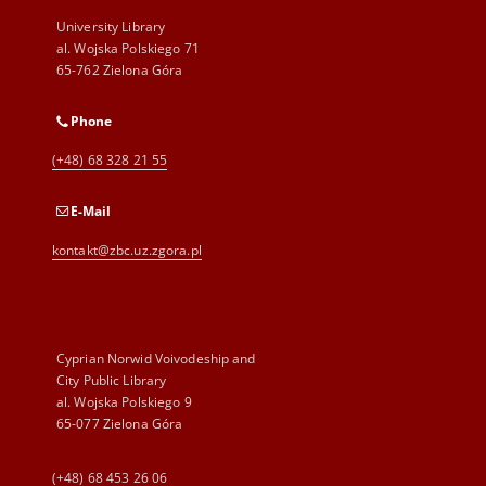
University Library
al. Wojska Polskiego 71
65-762 Zielona Góra
Phone
(+48) 68 328 21 55
E-Mail
kontakt@zbc.uz.zgora.pl
Cyprian Norwid Voivodeship and
City Public Library
al. Wojska Polskiego 9
65-077 Zielona Góra
(+48) 68 453 26 06