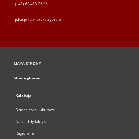
(+48) 68 453 26 06
p.karp@biblioteka.zgora.pl
MAPA STRONY
Strona główna
Kolekcje
Dziedzictwo kulturowe
Nauka i dydaktyka
Regionalia