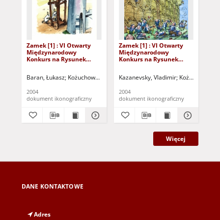
Zamek [1] : VI Otwarty
Zamek [1] : VI Otwarty
Zam
Międzynarodowy
Międzynarodowy
Mi
Konkurs na Rysunek
Konkurs na Rysunek
Ko
Satyryczny / Łukasz
Satyryczny / Vladimir
Sat
Baran
Kazanevsky
Baran, Łukasz
Kożuchowski Ośrodek Kultury i Sportu "Zamek" (Kożuchów
Kazanevsky, Vladimir
Kożuchowski Oś
Ign
2004
2004
200
dokument ikonograficzny
dokument ikonograficzny
dok
Więcej
DANE KONTAKTOWE
Adres