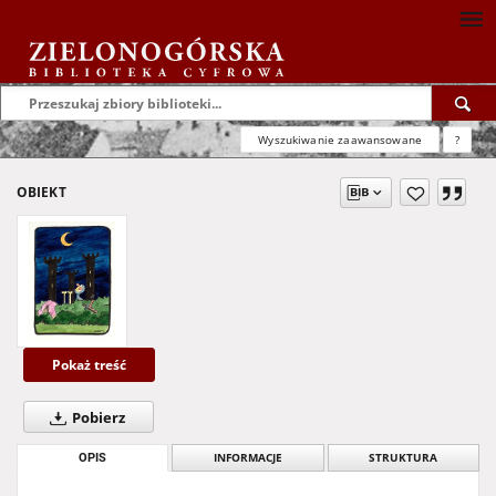
Wyszukiwanie zaawansowane
?
OBIEKT
Pokaż treść
Pobierz
OPIS
INFORMACJE
STRUKTURA