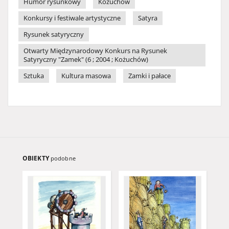
Humor rysunkowy
Kożuchów
Konkursy i festiwale artystyczne
Satyra
Rysunek satyryczny
Otwarty Międzynarodowy Konkurs na Rysunek
Satyryczny "Zamek" (6 ; 2004 ; Kożuchów)
Sztuka
Kultura masowa
Zamki i pałace
OBIEKTY
podobne