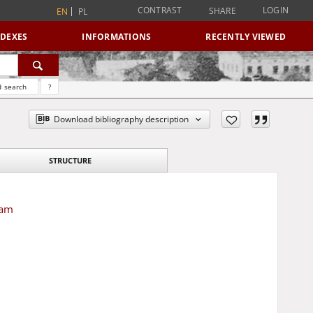
CONTRAST
LOGIN
SHARE
EN
PL
NDEXES
INFORMATIONS
RECENTLY VIEWED
 search
?
Download bibliography description
STRUCTURE
Çam