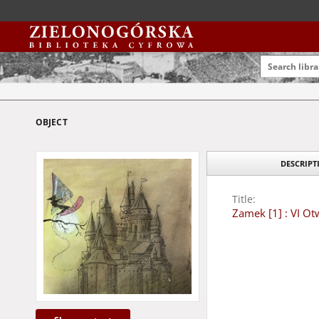
OBJECT
DESCRIP
Title:
Zamek [1] : VI O
Creator:
Çam, Ömer
Date:
2004