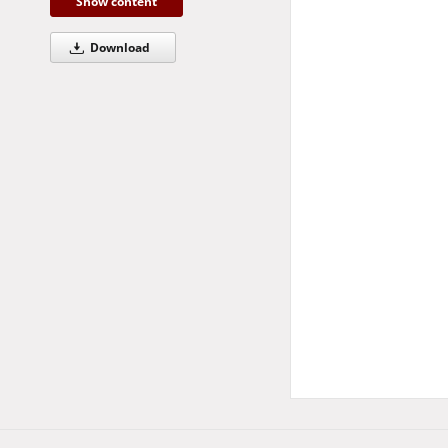
Show content
Resource Type:
dokument ikonograf
Download
More
Subject and keyword
Humor rysunkowy
Otwarty Międzynar
Zamki i pałace