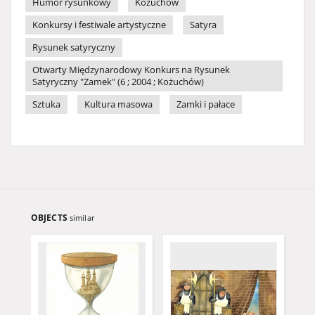
Humor rysunkowy
Kożuchów
Konkursy i festiwale artystyczne
Satyra
Rysunek satyryczny
Otwarty Międzynarodowy Konkurs na Rysunek
Satyryczny "Zamek" (6 ; 2004 ; Kożuchów)
Sztuka
Kultura masowa
Zamki i pałace
OBJECTS
similar