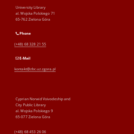
University Library
al. Wojska Polskiego 71
65-762 Zielona Góra
Phone
(+48) 68 328 21 55
E-Mail
kontakt@zbc.uz.zgora.pl
Cyprian Norwid Voivodeship and
City Public Library
al. Wojska Polskiego 9
65-077 Zielona Góra
(+48) 68 453 26 06