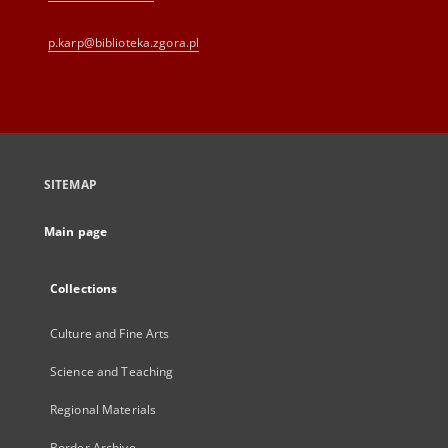
p.karp@biblioteka.zgora.pl
SITEMAP
Main page
Collections
Culture and Fine Arts
Science and Teaching
Regional Materials
Border Archive