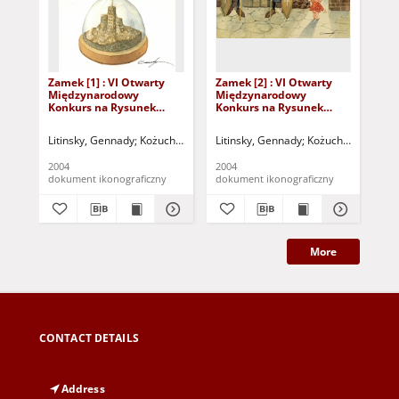
Zamek [1] : VI Otwarty
Zamek [2] : VI Otwarty
Zam
Międzynarodowy
Międzynarodowy
Mi
Konkurs na Rysunek
Konkurs na Rysunek
Ko
Satyryczny / Gennady
Satyryczny / Gennady
Sat
Litinsky
Litinsky
Ka
Litinsky, Gennady
Kożuchowski Ośrodek Kultury i Sportu "Zamek" (Kożuc
Litinsky, Gennady
Kożuchowski Ośrode
Kaz
2004
2004
200
dokument ikonograficzny
dokument ikonograficzny
dok
More
CONTACT DETAILS
Address