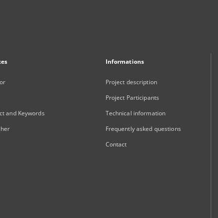
xes
Informations
or
Project description
Project Participants
ct and Keywords
Technical information
sher
Frequently asked questions
Contact