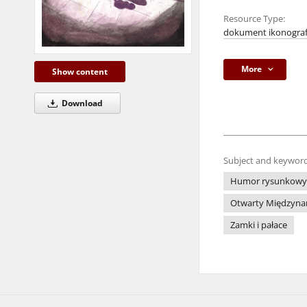
Resource Type:
dokument ikonograf
More
Show content
Download
Subject and keyword
Humor rysunkowy
Otwarty Międzynar
Zamki i pałace