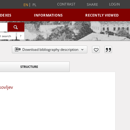
CONTRAST
LOGIN
SHARE
EN
PL
NDEXES
INFORMATIONS
RECENTLY VIEWED
 search
?
Download bibliography description
STRUCTURE
kovljev