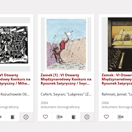
 VI Otwarty
Zamek [1] : VI Otwarty
Zamek : VI Otwar
dowy Konkurs na
Międzynarodowy Konkurs na
Międzynarodowy
tyryczny / Mihai
Rysunek Satyryczny / Seyran
Rysunek Satyrycz
Caferli
Rahmati
y i Sportu "Zamek" (Kożuchów). (ul. Klasztorna 14, 67-120 Kożuchów, tel. (068) 5
Kożuchowski Ośrodek Kultury i Sportu "Zamek" (Kożuchów). (ul. Klasztorna 14, 6
Caferli, Seyran
"Lubpress" (Zielona Góra)
Rahmati, Jamal
Kożuchowski 
"L
2004
2004
onograficzny
dokument ikonograficzny
dokument ikonogra