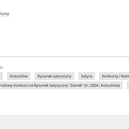
iczny
s:
Kożuchów
Rysunek satyryczny
Satyra
Konkursy i fest
odowy Konkurs na Rysunek Satyryczny "Zamek" (6 ; 2004 ; Kożuchów)