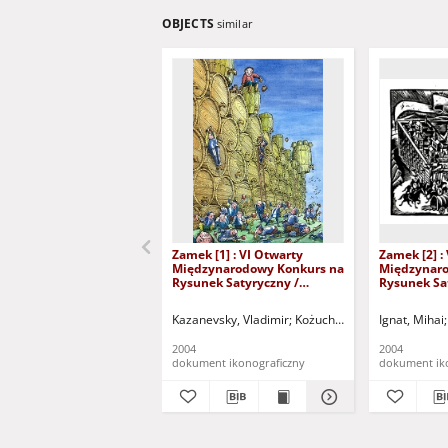
OBJECTS
similar
Zamek [1] : VI Otwarty
Zamek [2] :
Międzynarodowy Konkurs na
Międzynaro
Rysunek Satyryczny /
Rysunek Sa
Vladimir Kazanevsky
Ignat
Kazanevsky, Vladimir
Kożuchowski Ośrodek Kultur
Ignat, Mihai
2004
2004
dokument ikonograficzny
dokument ik