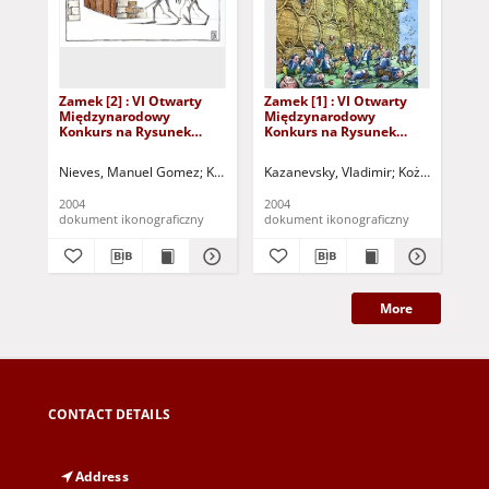
Zamek [2] : VI Otwarty
Zamek [1] : VI Otwarty
Zam
Międzynarodowy
Międzynarodowy
Mi
Konkurs na Rysunek
Konkurs na Rysunek
Ko
Satyryczny / Manuel
Satyryczny / Vladimir
Sat
Gomez Nieves
Kazanevsky
Nieves, Manuel Gomez
Kożuchowski Ośrodek Kultury i Sportu "Zamek" 
Kazanevsky, Vladimir
Kożuchowski Oś
Ign
2004
2004
200
dokument ikonograficzny
dokument ikonograficzny
dok
More
CONTACT DETAILS
Address