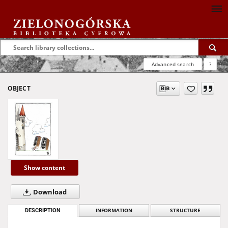
Advanced search
?
OBJECT
Show content
Download
DESCRIPTION
INFORMATION
STRUCTURE