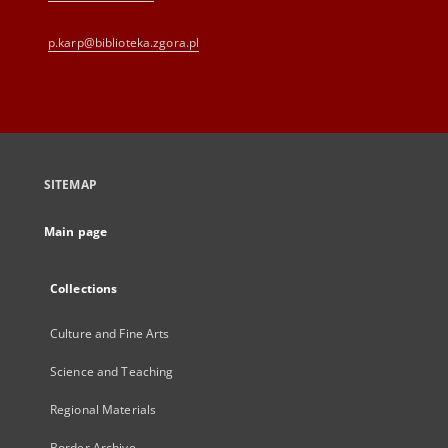
p.karp@biblioteka.zgora.pl
SITEMAP
Main page
Collections
Culture and Fine Arts
Science and Teaching
Regional Materials
Border Archive