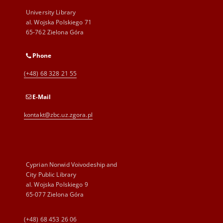
University Library
al. Wojska Polskiego 71
65-762 Zielona Góra
Phone
(+48) 68 328 21 55
E-Mail
kontakt@zbc.uz.zgora.pl
Cyprian Norwid Voivodeship and
City Public Library
al. Wojska Polskiego 9
65-077 Zielona Góra
(+48) 68 453 26 06