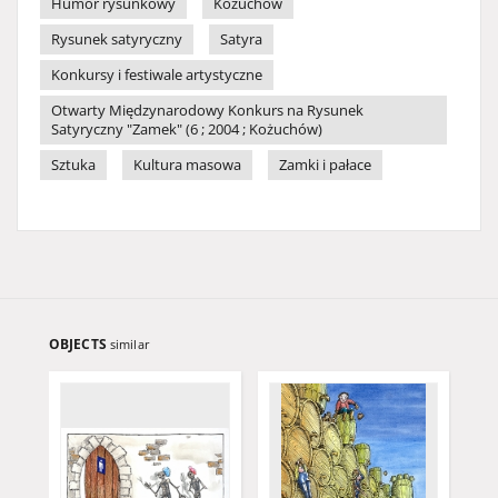
Humor rysunkowy
Kożuchów
Rysunek satyryczny
Satyra
Konkursy i festiwale artystyczne
Otwarty Międzynarodowy Konkurs na Rysunek
Satyryczny "Zamek" (6 ; 2004 ; Kożuchów)
Sztuka
Kultura masowa
Zamki i pałace
OBJECTS
similar