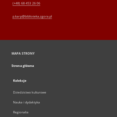
(+48) 68 453 26 06
p.karp@biblioteka.zgora.pl
MAPA STRONY
Strona główna
Kolekcje
Dziedzictwo kulturowe
Nauka i dydaktyka
Regionalia