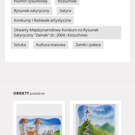
Humor rysunkowy
Kożuchów
Rysunek satyryczny
Satyra
Konkursy i festiwale artystyczne
Otwarty Międzynarodowy Konkurs na Rysunek
Satyryczny "Zamek" (6 ; 2004 ; Kożuchów)
Sztuka
Kultura masowa
Zamki i pałace
OBIEKTY
podobne