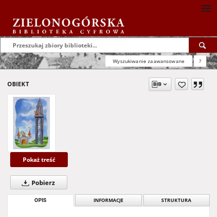
Wyszukiwanie zaawansowane
?
OBIEKT
Pokaż treść
Pobierz
OPIS
INFORMACJE
STRUKTURA