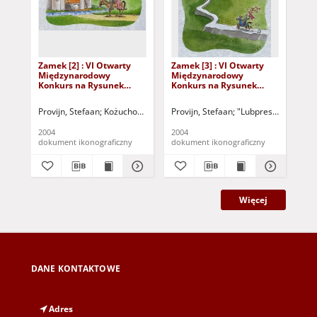
Zamek [2] : VI Otwarty
Zamek [3] : VI Otwarty
Zam
Międzynarodowy
Międzynarodowy
Mi
Konkurs na Rysunek
Konkurs na Rysunek
Ko
Satyryczny / Stefaan
Satyryczny / Stefaan
Sat
Provijn
Provijn
Ka
Provijn, Stefaan
Kożuchowski Ośrodek Kultury i Sportu "Zamek" (Kożuchó
Provijn, Stefaan
"Lubpress" (Zielona
Kaz
2004
2004
200
dokument ikonograficzny
dokument ikonograficzny
dok
Więcej
DANE KONTAKTOWE
Adres