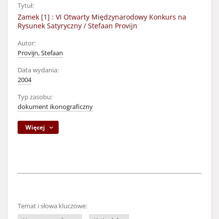
Tytuł:
Zamek [1] : VI Otwarty Międzynarodowy Konkurs na
Rysunek Satyryczny / Stefaan Provijn
Autor:
Provijn, Stefaan
Data wydania:
2004
Typ zasobu:
dokument ikonograficzny
Więcej
Temat i słowa kluczowe: